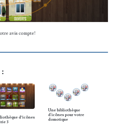
otre avis compte!
 :
Une bibliothèque
d'icônes pour votre
liothèque d’icônes
domotique
érie 3