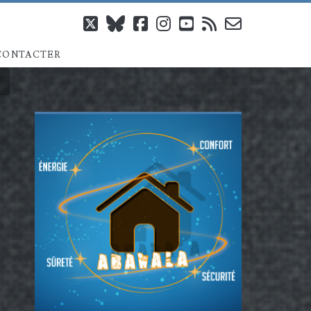
twitter
bluesky
facebook
instagram
youtube
rss
email-
CONTACTER
form
Barre
latérale
principale