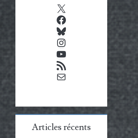
X
Facebook
Bluesky
Instagram
YouTube
Flux RSS
E-mail
Articles récents