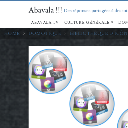
Abavala !!!
Des réponses partagées à des in
ABAVALA.TV
CULTURE GÉNÉRALE
DOM
HOME
>
DOMOTIQUE
>
BIBLIOTHÈQUE D'ICÔN