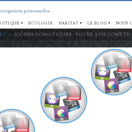
terrogations personnelles
OTIQUE
ECOLOGIE
HABITAT
LE BLOG
NOUS 
ES
>
ICÔNES DOMOTIQUES : VOTRE AVIS COMPTE!