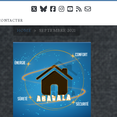
twitter
bluesky
facebook
instagram
youtube
rss
email-
CONTACTER
form
HOME
>
SEPTEMBRE 2021
Barre
latérale
principale