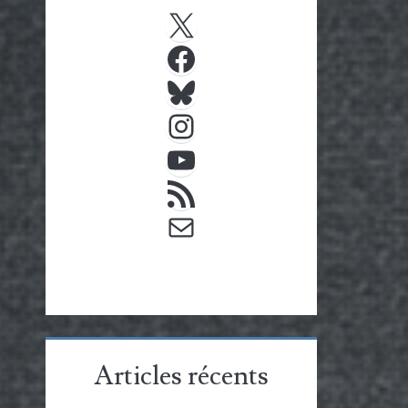
X
Facebook
Bluesky
Instagram
YouTube
Flux RSS
E-mail
Articles récents