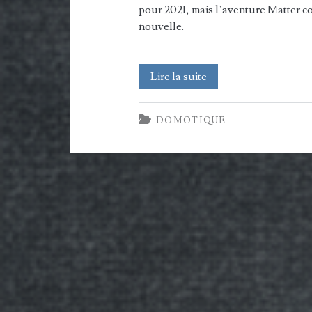
pour 2021, mais l’aventure Matter co
nouvelle.
Alors
Lire la suite
Matter?
DOMOTIQUE
Toujours
pas
prêt
pour
unifier
la
Smart
Home ?