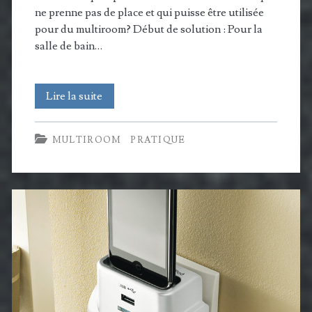
ne prenne pas de place et qui puisse être utilisée
pour du multiroom? Début de solution : Pour la
salle de bain…
Dock
Lire la suite
iPhone
MULTIROOM
PRATIQUE
/
iPod
de
geek(ette)
pratique