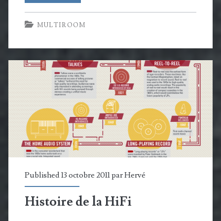
duo
MULTIROOM
Cabasse
Stream
1
/
Source
à
l’assaut
de
la
Published 13 octobre 2011 par
Hervé
musique
Histoire de la HiFi
numérique