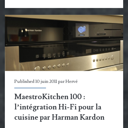
:
une
ampoule
musicale
multiroom
Published 10 juin 2011 par
Hervé
MaestroKitchen 100 :
l’intégration Hi-Fi pour la
cuisine par Harman Kardon