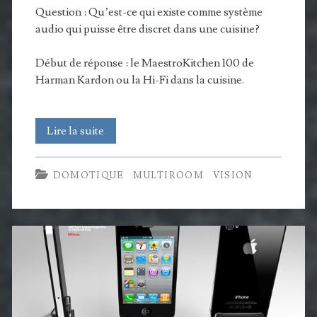
Question : Qu’est-ce qui existe comme système
audio qui puisse être discret dans une cuisine?
Début de réponse : le MaestroKitchen 100 de
Harman Kardon ou la Hi-Fi dans la cuisine.
MaestroKitchen
Lire la suite
100
DOMOTIQUE
MULTIROOM
VISION
:
l’intégration
Hi-
Fi
pour
la