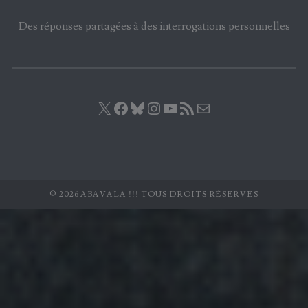
Des réponses partagées à des interrogations personnelles
X
Facebook
Bluesky
Instagram
YouTube
Flux RSS
E-mail
© 2026 ABAVALA !!! TOUS DROITS RÉSERVÉS