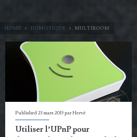
HOME
>
DOMOTIQUE
>
MULTIROOM
Catégorie :
<span>Multiroom</spa
Published 23 mars 2015 par
Hervé
Utiliser l’UPnP pour