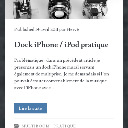
cuisine
par
Harman
Published 14 avril 2011 par
Hervé
Kardon
Dock iPhone / iPod pratique
Problématique : dans un précédent article je
présentais un dock iPhone mural servant
également de multiprise. Je me demandais si l’on
pouvait écouter convenablement de la musique
avec l’iPhone avec…
Dock
Lire la suite
iPhone
MULTIROOM
PRATIQUE