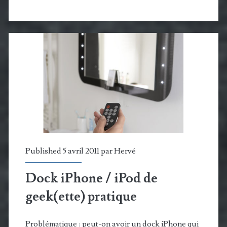
/
iPod
pratique
Published 5 avril 2011 par
Hervé
Dock iPhone / iPod de
geek(ette) pratique
Problématique : peut-on avoir un dock iPhone qui