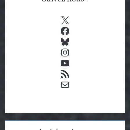
X
Facebook
Bluesky
Instagram
YouTube
Flux RSS
E-mail