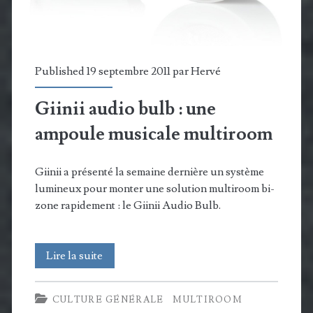
Published 19 septembre 2011 par
Hervé
Giinii audio bulb : une
ampoule musicale multiroom
Giinii a présenté la semaine dernière un système
lumineux pour monter une solution multiroom bi-
zone rapidement : le Giinii Audio Bulb.
Giinii
Lire la suite
audio
CULTURE GÉNÉRALE
MULTIROOM
bulb