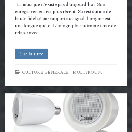
multiroom
La musique n’existe pas d’aujourd’hui. Son
enregistrement est plus récent. Sa restitution de
haute fidélité par rapport au signal d’origine est
une longue quête. L’infographie suivante tente de
relater avec…
Histoire
Lire la suite
de
CULTURE GÉNÉRALE
MULTIROOM
la
HiFi