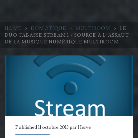
HOME
>
DOMOTIQUE
>
MULTIROOM
>
LE
DUO CABASSE STREAM 1 / SOURCE À L’ASSAUT
DE LA MUSIQUE NUMÉRIQUE MULTIROOM
Published 11 octobre 2013 par
Hervé