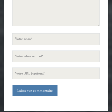
Votre
nom
Votre
adresse
mail
L'URL
de
votre
site