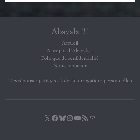
Abavala !!!
Accueil
À propos d’Abavala…
Politique de confidentialité
Nous contacter
Des réponses partagées à des interrogations personnelles
X
Facebook
Bluesky
Instagram
YouTube
Flux RSS
E-mail