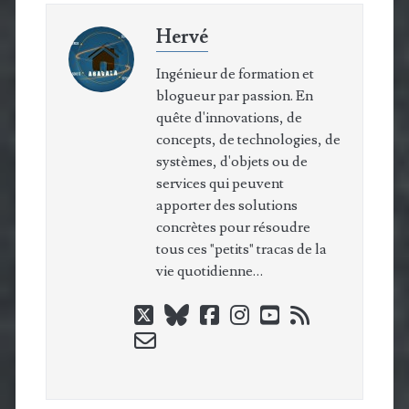
Hervé
Ingénieur de formation et
blogueur par passion. En
quête d'innovations, de
concepts, de technologies, de
systèmes, d'objets ou de
services qui peuvent
apporter des solutions
concrètes pour résoudre
tous ces "petits" tracas de la
vie quotidienne…
twitter
bluesky
facebook
instagram
youtube
rss
email-
form