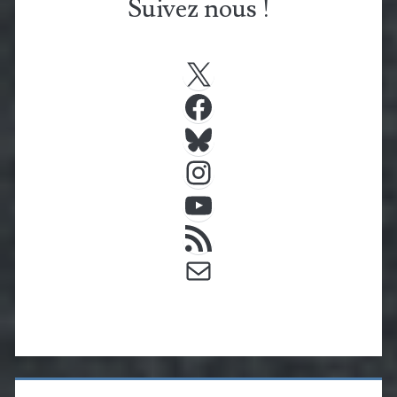
Suivez nous !
X
Facebook
Bluesky
Instagram
YouTube
Flux RSS
E-mail