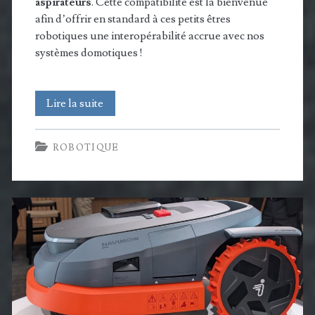
aspirateurs
. Cette compatibilité est la bienvenue
afin d’offrir en standard à ces petits êtres
robotiques une interopérabilité accrue avec nos
systèmes domotiques !
Enfin !
Lire la suite
Les
ROBOTIQUE
aspirateurs
robots
passent
à
Matter
:
les