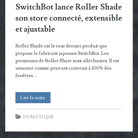
SwitchBot lance Roller Shade
(très)
son store connecté, extensible
grands
et ajustable
jardins
Roller Shade est le tout dernier produit que
propose le fabricant japonais SwitchBot. Les
promesses de Roller Share sont alléchantes. Il est
annoncé comme pouvant convenir à 100% des
fenêtres…
SwitchBot
Lire la suite
lance
DOMOTIQUE
Roller
Shade