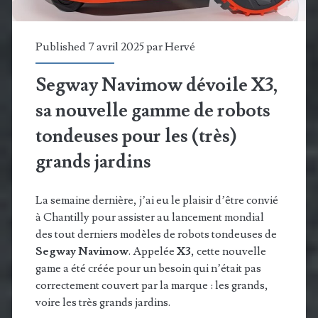
fabricants
sont
Published 7 avril 2025 par
Hervé
au
Segway Navimow dévoile X3,
rendez-
sa nouvelle gamme de robots
vous !
tondeuses pour les (très)
grands jardins
La semaine dernière, j’ai eu le plaisir d’être convié
à Chantilly pour assister au lancement mondial
des tout derniers modèles de robots tondeuses de
Segway Navimow
. Appelée
X3
, cette nouvelle
game a été créée pour un besoin qui n’était pas
correctement couvert par la marque : les grands,
voire les très grands jardins.