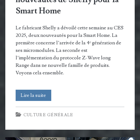
Smart Home
Le fabricant Shelly a dévoilé cette semaine au CES
2025, deux nouveautés pour la Smart Home. La
première concerne l’arrivée de la 4ᵉ génération de
ses micromodules. La seconde est
l’implémentation du protocole Z-Wave long
Range dans ne nouvelle famille de produits.
Voyons cela ensemble.
CES
Lire la suite
2025
CULTURE GÉNÉRALE
:
Le