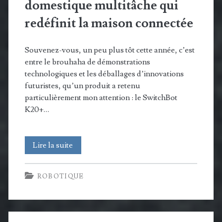
domestique multitâche qui
redéfinit la maison connectée
Souvenez-vous, un peu plus tôt cette année, c’est
entre le brouhaha de démonstrations
technologiques et les déballages d’innovations
futuristes, qu’un produit a retenu
particulièrement mon attention : le SwitchBot
K20+…
SwitchBot
Lire la suite
K20+
ROBOTIQUE
Pro
:
le