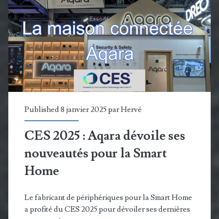
2
principales
nouveautés
de
Shelly
pour
la
Published 8 janvier 2025 par
Hervé
Smart
CES 2025 : Aqara dévoile ses
Home
nouveautés pour la Smart
Home
Le fabricant de périphériques pour la Smart Home
a profité du CES 2025 pour dévoiler ses dernières