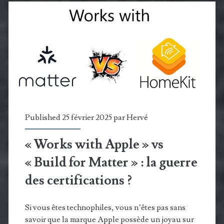
son
store
connecté,
extensible
et
ajustable
Published 25 février 2025 par
Hervé
« Works with Apple » vs
« Build for Matter » : la guerre
des certifications ?
Si vous êtes technophiles, vous n’êtes pas sans
savoir que la marque Apple possède un joyau sur