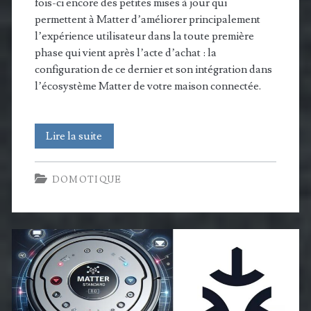
fois-ci encore des petites mises à jour qui
permettent à Matter d’améliorer principalement
l’expérience utilisateur dans la toute première
phase qui vient après l’acte d’achat : la
configuration de ce dernier et son intégration dans
l’écosystème Matter de votre maison connectée.
Matter
Lire la suite
1.4.1
DOMOTIQUE
:
une
petite
MAJ
pour
une