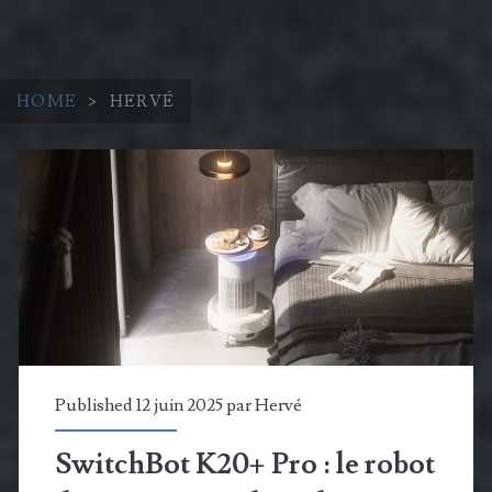
HOME
>
HERVÉ
Auteur/autrice :
<span>Hervé</span>
Published 12 juin 2025 par
Hervé
SwitchBot K20+ Pro : le robot