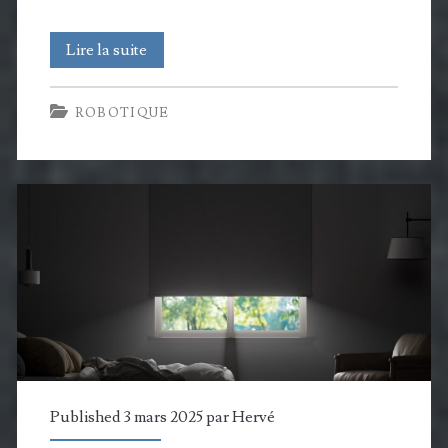
Segway
Lire la suite
Navimow
ROBOTIQUE
dévoile
X3,
sa
nouvelle
gamme
de
robots
tondeuses
pour
Published 3 mars 2025 par
Hervé
les