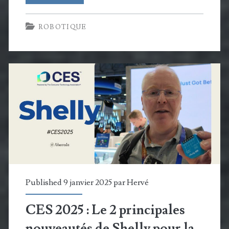
2025
ROBOTIQUE
:
Switchbot
tranforme
son
robot
aspirateur
K20+
Pro
en
Published 9 janvier 2025 par
Hervé
robot
CES 2025 : Le 2 principales
multifonction
nouveautés de Shelly pour la