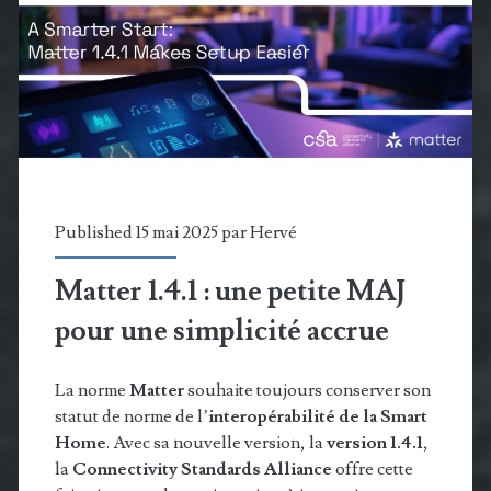
robot
domestique
multitâche
qui
redéfinit
la
Published 15 mai 2025 par
Hervé
maison
Matter 1.4.1 : une petite MAJ
connectée
pour une simplicité accrue
La norme
Matter
souhaite toujours conserver son
statut de norme de l’
interopérabilité de la Smart
Home
. Avec sa nouvelle version, la
version 1.4.1
,
la
Connectivity Standards Alliance
offre cette