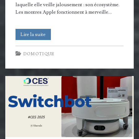
laquelle elle veille jalousement : son écosystème.
Les montres Apple fonctionnent à merveille…
« Works
Lire la suite
with
DOMOTIQUE
Apple »
vs
« Build
for
Matter »
:
la
guerre