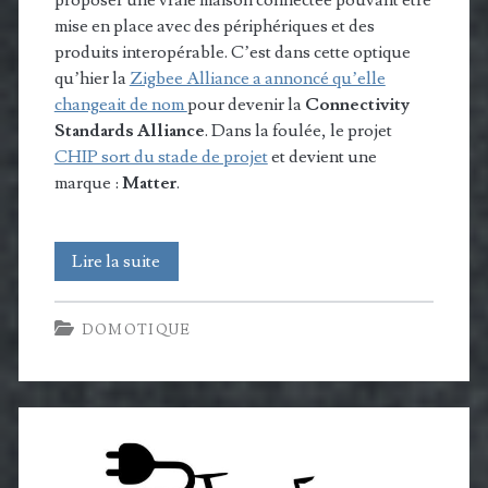
mise en place avec des périphériques et des
produits interopérable. C’est dans cette optique
qu’hier la
Zigbee Alliance a annoncé qu’elle
changeait de nom
pour devenir la
Connectivity
Standards Alliance
. Dans la foulée, le projet
CHIP sort du stade de projet
et devient une
marque :
Matter
.
La
Lire la suite
Zigbee
DOMOTIQUE
Alliance
et
le
projet