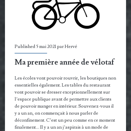
CHIP
n’existent
plus…
Vive
la
Published 5 mai 2021 par
Hervé
Connectivity
Ma première année de vélotaf
Standards
Alliance
Les écoles vont pouvoir rouvrir, les boutiques non
essentielles également. Les tables du restaurant
et
vont pouvoir se dresser exceptionnellement sur
Matter!
l’espace publique avant de permettre aux clients
de pouvoir manger en intérieur. Souvenez-vous il
y a un an, on commençait à nous parler de
déconfinement. C’est un peu comme en ce moment
finalement… Il y a un an j’aspirais à un mode de