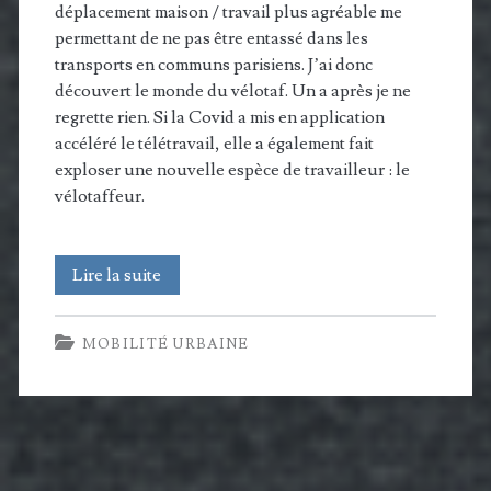
déplacement maison / travail plus agréable me
permettant de ne pas être entassé dans les
transports en communs parisiens. J’ai donc
découvert le monde du vélotaf. Un a après je ne
regrette rien. Si la Covid a mis en application
accéléré le télétravail, elle a également fait
exploser une nouvelle espèce de travailleur : le
vélotaffeur.
Ma
Lire la suite
première
MOBILITÉ URBAINE
année
de
vélotaf