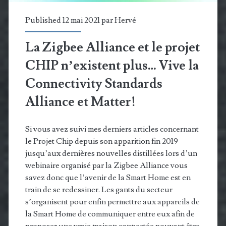
Homes
Published 12 mai 2021 par
Hervé
ouvrant
La Zigbee Alliance et le projet
l’accès
CHIP n’existent plus… Vive la
au
Connectivity Standards
Zigbee
Alliance et Matter!
Si vous avez suivi mes derniers articles concernant
le Projet Chip depuis son apparition fin 2019
jusqu’aux dernières nouvelles distillées lors d’un
webinaire organisé par la Zigbee Alliance vous
savez donc que l’avenir de la Smart Home est en
train de se redessiner. Les gants du secteur
s’organisent pour enfin permettre aux appareils de
la Smart Home de communiquer entre eux afin de
proposer une vraie maison connectée pouvant être