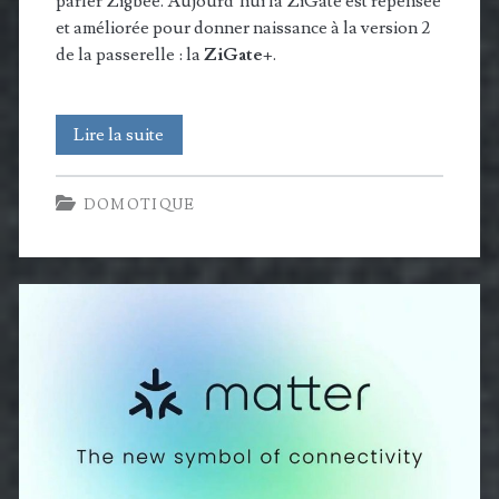
parler Zigbee. Aujourd’hui la ZiGate est repensée
et améliorée pour donner naissance à la version 2
de la passerelle : la
ZiGate+
.
La
Lire la suite
ZiGate+
DOMOTIQUE
est
la
nouvelle
passerelle
universelle
pour
les
Smart