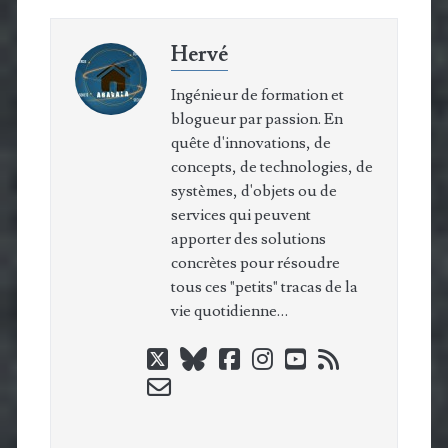
Hervé
Ingénieur de formation et
blogueur par passion. En
quête d'innovations, de
concepts, de technologies, de
systèmes, d'objets ou de
services qui peuvent
apporter des solutions
concrètes pour résoudre
tous ces "petits" tracas de la
vie quotidienne…
twitter
bluesky
facebook
instagram
youtube
rss
email-
form