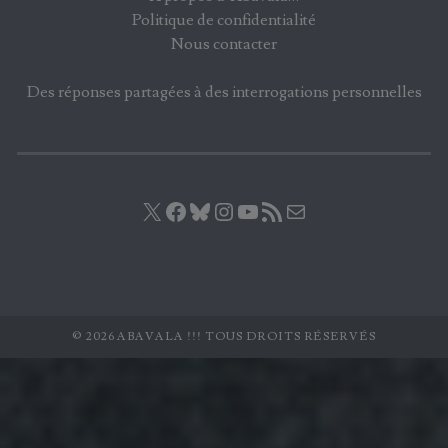
Politique de confidentialité
Nous contacter
Des réponses partagées à des interrogations personnelles
X
Facebook
Bluesky
Instagram
YouTube
Flux RSS
E-mail
© 2026 ABAVALA !!! TOUS DROITS RÉSERVÉS