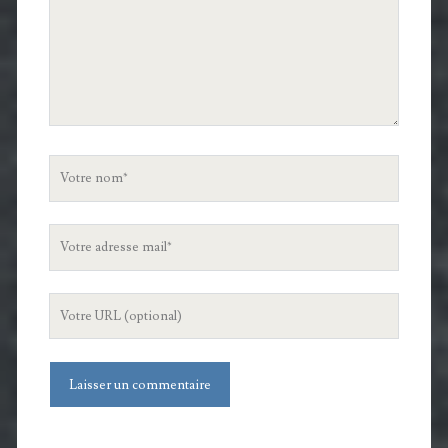
Votre
nom
Votre
adresse
mail
L'URL
de
votre
site