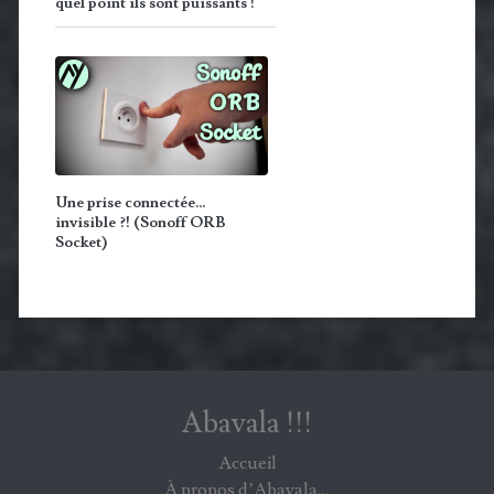
quel point ils sont puissants !
Une prise connectée…
invisible ?! (Sonoff ORB
Socket)
Abavala !!!
Accueil
À propos d’Abavala…