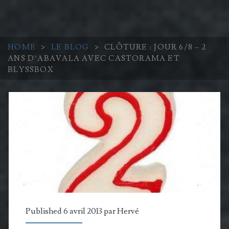
HOME
>
LE BLOG
>
CLÔTURE : JOUR 6/8 – 2
ANS D’ABAVALA AVEC CASTORAMA ET
BLYSSBOX
Published 6 avril 2013 par
Hervé