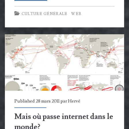
gouts
CULTURE GÉNÉRALE
WEB
et
les
couleurs…
Published 28 mars 2011 par
Hervé
Mais où passe internet dans le
monde?