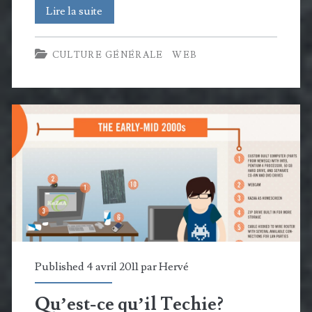
Qui
Lire la suite
utilise
CULTURE GÉNÉRALE
WEB
internet
et
comment?
Published 4 avril 2011 par
Hervé
Qu’est-ce qu’il Techie?