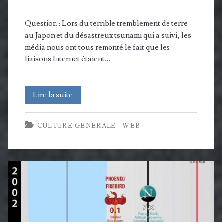
Question : Lors du terrible tremblement de terre
au Japon et du désastreux tsunami qui a suivi, les
média nous ont tous remonté le fait que les
liaisons Internet étaient…
Mais
Lire la suite
où
CULTURE GÉNÉRALE
WEB
passe
internet
dans
le
monde?