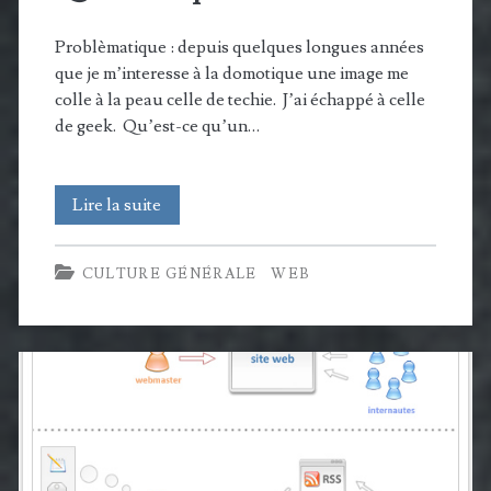
Problèmatique : depuis quelques longues années
que je m’interesse à la domotique une image me
colle à la peau celle de techie. J’ai échappé à celle
de geek. Qu’est-ce qu’un…
Qu’est-
Lire la suite
ce
CULTURE GÉNÉRALE
WEB
qu’il
Techie?