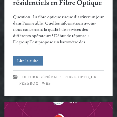
résidentiels en Fibre Optique
Question : La fibre optique risque d’arriver un jour
dans l’immeuble. Quelles informations avons-
nous concernant la qualité de services des
différents opérateurs? Début de réponse :
DegroupTest propose un baromètre des…
Baromètre
Lire la suite
des
CULTURE GÉNÉRALE
FIBRE OPTIQUE
accès
FREEBOX
WEB
résidentiels
en
Fibre