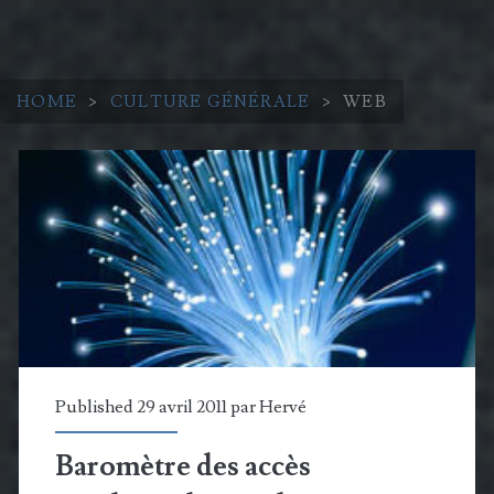
HOME
>
CULTURE GÉNÉRALE
>
WEB
Catégorie :
<span>Web</span>
Published 29 avril 2011 par
Hervé
Baromètre des accès