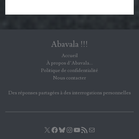
Politique de confidentialité
Nous contacter
Des réponses partagées à des interrogations personnelles
X
Facebook
Bluesky
Instagram
YouTube
Flux RSS
E-mail
© 2026 ABAVALA !!! TOUS DROITS RÉSERVÉS