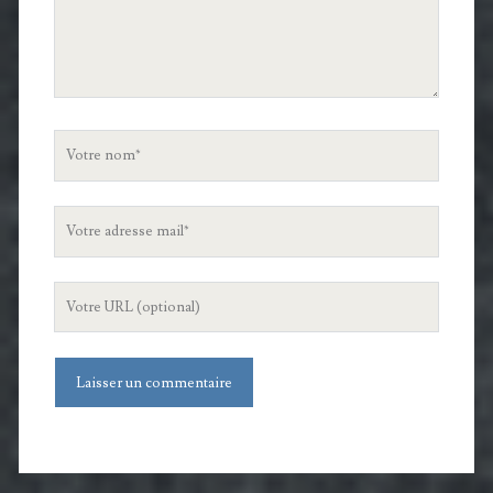
Votre
nom
Votre
adresse
mail
L'URL
de
votre
site