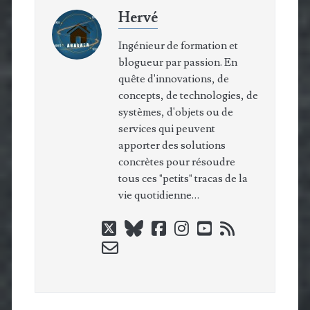
Hervé
Ingénieur de formation et
blogueur par passion. En
quête d'innovations, de
concepts, de technologies, de
systèmes, d'objets ou de
services qui peuvent
apporter des solutions
concrètes pour résoudre
tous ces "petits" tracas de la
vie quotidienne…
twitter
bluesky
facebook
instagram
youtube
rss
email-
form