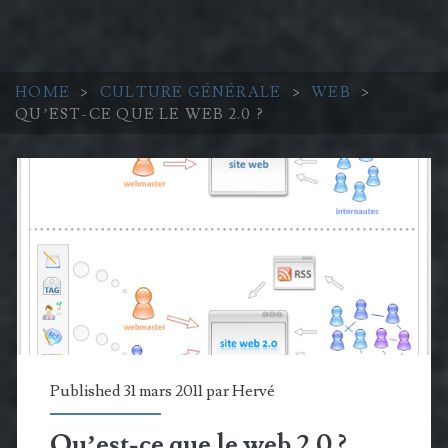
HOME
>
CULTURE GÉNÉRALE
>
WEB
>
QU’EST-CE QUE LE WEB 2.0 ?
Published 31 mars 2011 par
Hervé
Qu’est-ce que le web 2.0 ?