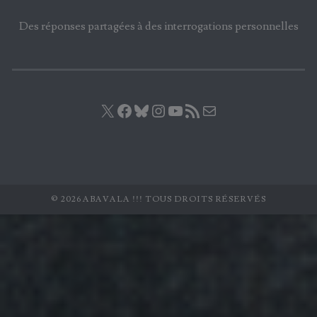
Des réponses partagées à des interrogations personnelles
X
Facebook
Bluesky
Instagram
YouTube
Flux RSS
E-mail
© 2026 ABAVALA !!! TOUS DROITS RÉSERVÉS