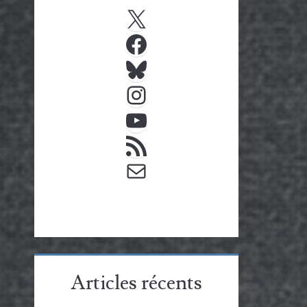
X
Facebook
Bluesky
Instagram
YouTube
Flux RSS
E-mail
Articles récents