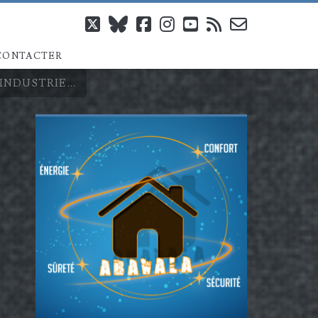
twitter
bluesky
facebook
instagram
youtube
rss
email-
CONTACTER
form
’INDUSTRIE…
Barre
latérale
principale