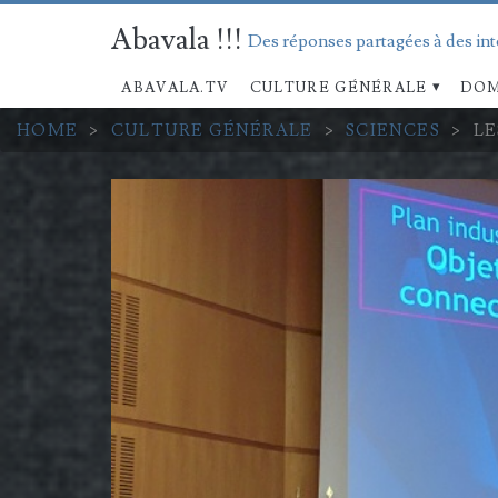
Abavala !!!
Des réponses partagées à des in
ABAVALA.TV
CULTURE GÉNÉRALE
DOM
HOME
>
CULTURE GÉNÉRALE
>
SCIENCES
>
LE