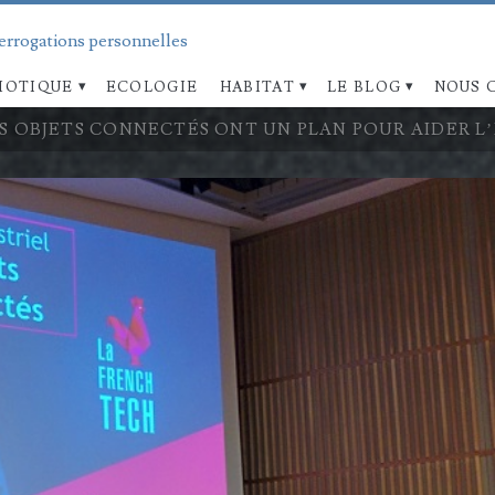
terrogations personnelles
OTIQUE
ECOLOGIE
HABITAT
LE BLOG
NOUS 
S OBJETS CONNECTÉS ONT UN PLAN POUR AIDER L