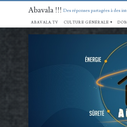
Abavala !!!
Des réponses partagées à des in
ABAVALA.TV
CULTURE GÉNÉRALE
DOM
Mois :
<span>avril
2017</span>