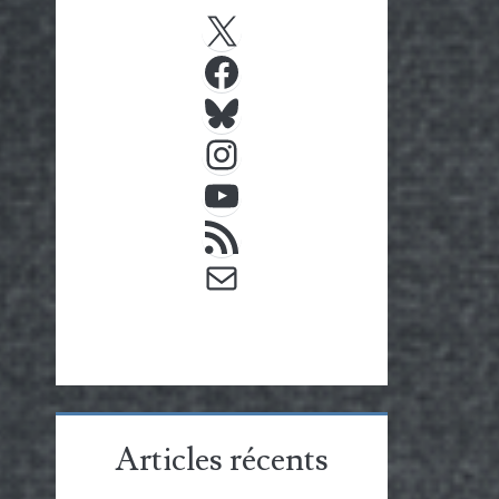
X
Facebook
Bluesky
Instagram
YouTube
Flux RSS
E-mail
Articles récents