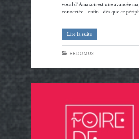
vocal d’Amazon est une avancée majeu
connectée… enfin… dès que ce périph
Comment
Lire la suite
utiliser
EEDOMUS
votre
Eedomus
avec
Amazon
Echo
/
Echo
Dot