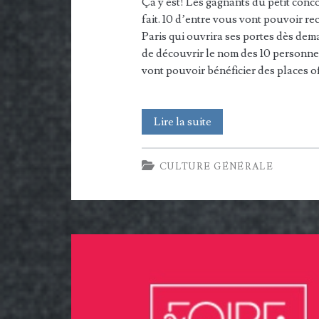
Ça y est! Les gagnants du petit conco
fait. 10 d’entre vous vont pouvoir re
Paris qui ouvrira ses portes dès dema
de découvrir le nom des 10 personnes 
vont pouvoir bénéficier des places 
Qui
Lire la suite
sont
CULTURE GÉNÉRALE
les
gagnants
des
10
invitations
pour