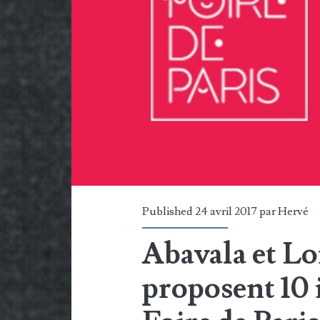
la
Foire
de
Paris?
Published 24 avril 2017 par
Hervé
Abavala et L
proposent 10 