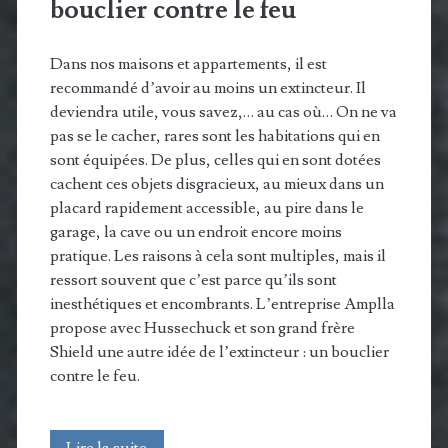
bouclier contre le feu
Dans nos maisons et appartements, il est
recommandé d’avoir au moins un extincteur. Il
deviendra utile, vous savez,… au cas où… On ne va
pas se le cacher, rares sont les habitations qui en
sont équipées. De plus, celles qui en sont dotées
cachent ces objets disgracieux, au mieux dans un
placard rapidement accessible, au pire dans le
garage, la cave ou un endroit encore moins
pratique. Les raisons à cela sont multiples, mais il
ressort souvent que c’est parce qu’ils sont
inesthétiques et encombrants. L’entreprise Amplla
propose avec Hussechuck et son grand frère
Shield une autre idée de l’extincteur : un bouclier
contre le feu.
Hussechuck
Lire la suite