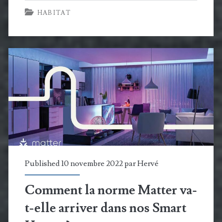
HABITAT
panneaux
photovoltaïques
:
mon
retour
d’expérience
Published 10 novembre 2022 par
Hervé
Comment la norme Matter va-
t-elle arriver dans nos Smart