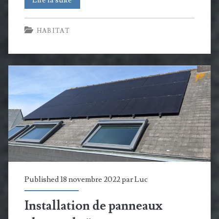
et
HABITAT
Shield:
quand
l’extincteur
devient
un
bouclier
contre
le
feu
Published 18 novembre 2022 par
Luc
Installation de panneaux