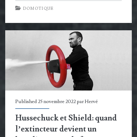
Connectée :
DOMOTIQUE
Orange
abandonne
une
fois
de
plus
sa
solution
domotique
Published 25 novembre 2022 par
Hervé
Hussechuck et Shield: quand
l’extincteur devient un