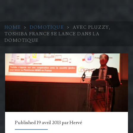
HOME
>
DOMOTIQUE
>
AVEC PLUZZY,
TOSHIBA FRANCE SE LANCE DANS LA
DOMOTIQUE
Published 19 avril 2013 par
Hervé