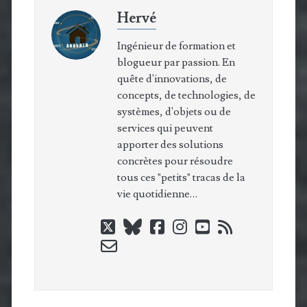
Hervé
Ingénieur de formation et
blogueur par passion. En
quête d'innovations, de
concepts, de technologies, de
systèmes, d'objets ou de
services qui peuvent
apporter des solutions
concrètes pour résoudre
tous ces "petits" tracas de la
vie quotidienne…
twitter
bluesky
facebook
instagram
youtube
rss
email-
form