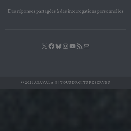
Des réponses partagées à des interrogations personnelles
X
Facebook
Bluesky
Instagram
YouTube
Flux RSS
E-mail
© 2026 ABAVALA !!! TOUS DROITS RÉSERVÉS