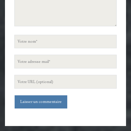
Votre
nom
Votre
adresse
mail
L'URL
de
votre
site