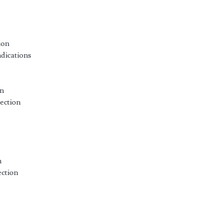
ion
ndications
on
ection
n
ection