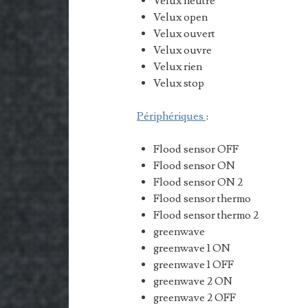
Velux neutre
Velux open
Velux ouvert
Velux ouvre
Velux rien
Velux stop
Périphériques
:
Flood sensor OFF
Flood sensor ON
Flood sensor ON 2
Flood sensor thermo
Flood sensor thermo 2
greenwave
greenwave 1 ON
greenwave 1 OFF
greenwave 2 ON
greenwave 2 OFF