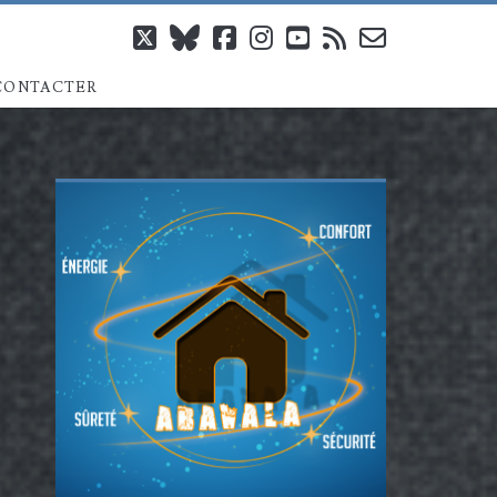
twitter
bluesky
facebook
instagram
youtube
rss
email-
CONTACTER
form
Barre
latérale
principale