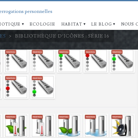
terrogations personnelles
OTIQUE
ECOLOGIE
HABITAT
LE BLOG
NOUS 
ES
>
BIBLIOTHÈQUE D’ICÔNES : SÉRIE 16