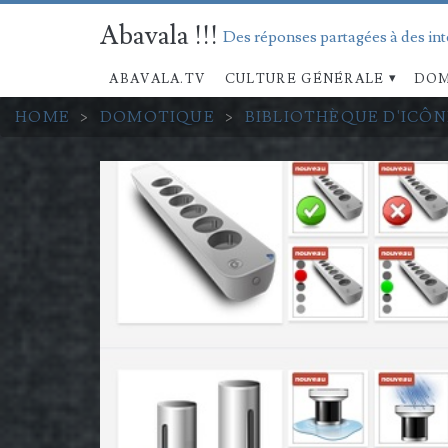
Abavala !!!
Des réponses partagées à des in
ABAVALA.TV
CULTURE GÉNÉRALE
DOM
HOME
>
DOMOTIQUE
>
BIBLIOTHÈQUE D'ICÔN