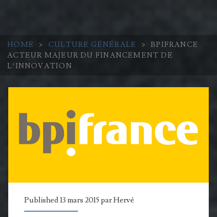
HOME
>
CULTURE GÉNÉRALE
>
BPIFRANCE
ACTEUR MAJEUR DU FINANCEMENT DE
L’INNOVATION
Published 13 mars 2015 par
Hervé