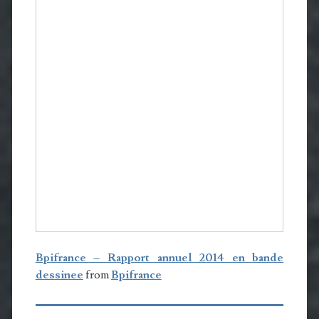
Bpifrance – Rapport annuel 2014 en bande
dessinee
from
Bpifrance