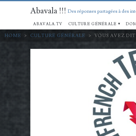
Abavala !!!
Des réponses partagées à des in
ABAVALA.TV
CULTURE GÉNÉRALE
DOM
HOME
>
CULTURE GÉNÉRALE
>
VOUS AVEZ DIT