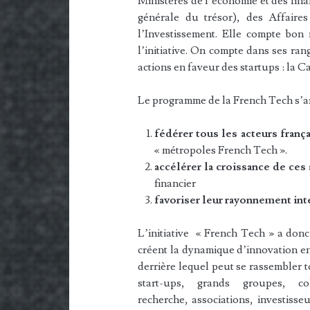
Ministères de l’économie et des fina
générale du trésor), des Affaire
l’Investissement. Elle compte bon 
l’initiative. On compte dans ses ra
actions en faveur des startups : la C
Le programme de la French Tech s’art
fédérer tous les acteurs frança
« métropoles French Tech ».
accélérer la croissance de ces 
financier
favoriser leur rayonnement int
L’initiative « French Tech » a donc
créent la dynamique d’innovation en
derrière lequel peut se rassembler 
start-ups, grands groupes, col
recherche, associations, investisse