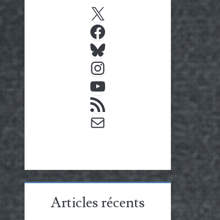
X
Facebook
Bluesky
Instagram
YouTube
Flux RSS
E-mail
Articles récents