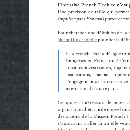
l
’
initiative French Tech ce n’est p
Une précision de taille qui perm
impulsée par l’Etat mais portée et cons
Pour chercher une définition de la F
site qui lui est dédié
pour lier la défi
La « French Tech » désigne tous
françaises en France ou à l’étr
aussi les investisseurs, ingéni
associations, medias, opérat
s’engagent pour la croissance
international d’autre part .
Ce qui est intéressant de noter 
organisation d’état ni de nouvel outi
des actions de la Mission French Te
s’autorisant à aller là où elle veut