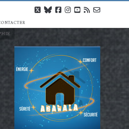
twitter
bluesky
facebook
instagram
youtube
rss
email-
CONTACTER
form
PHIE
Barre
latérale
principale