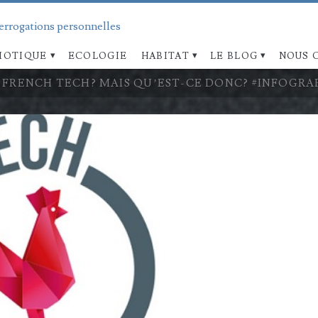
terrogations personnelles
OTIQUE
ECOLOGIE
HABITAT
LE BLOG
NOUS 
 FRENCH TECH? MAIS QU’EST-CE DONC? #INFOGRA