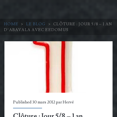
HOME
>
LE BLOG
>
CLÔTURE : JOUR 5/8 – 1 AN
D’ABAVALA AVEC EEDOMUS
Published 30 mars 2012 par
Hervé
Clôture : Jour 5/8 – 1 an