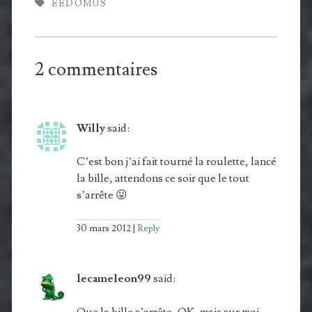
EEDOMUS
2 commentaires
Willy
said:
C’est bon j’ai fait tourné la roulette, lancé
la bille, attendons ce soir que le tout
s’arrête 😛
30 mars 2012
Reply
lecameleon99
said:
Que la bille s’arrête, OK, mais sur moi