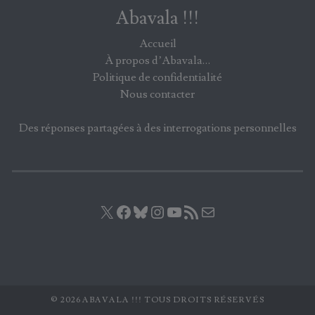
Abavala !!!
Accueil
À propos d’Abavala…
Politique de confidentialité
Nous contacter
Des réponses partagées à des interrogations personnelles
X
Facebook
Bluesky
Instagram
YouTube
Flux RSS
E-mail
© 2026 ABAVALA !!! TOUS DROITS RÉSERVÉS