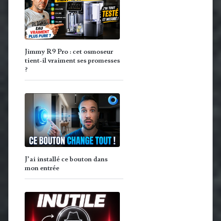
Jimmy R9 Pro : cet osmoseur
tient-il vraiment ses promesses
?
J’ai installé ce bouton dans
mon entrée