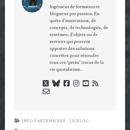
Ingénieur de formation et
blogueur par passion. En
quête d'innovations, de
concepts, de technologies, de
systèmes, d'objets ou de
services qui peuvent
apporter des solutions
concrètes pour résoudre
tous ces "petits" tracas de la
vie quotidienne…
twitter
bluesky
facebook
instagram
youtube
rss
email-
form
INFO PARTENAIRES
LE BLOG