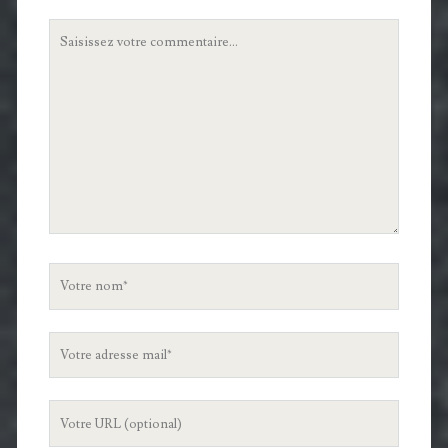
Votre
commentaire
Votre
nom
Votre
adresse
mail
L'URL
de