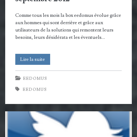
Comme tous les mois la box eedomus évolue grâce
aux hommes qui sont derrière et grâce aux
utilisateurs de la solutions qui remontent leurs
besoins, leurs désidérata et les éventuels…
Nouveautés
Lire la suite
eedomus
EEDOMUS
du
EEDOMUS
3
septembre
2012