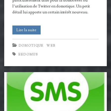
particulièrement utile pour la domotweet ou
l’utilisation de Twitter en domotique. Un petit
détail lui apporte un certain intérêt nouveau.
Mise
Lire la suite
à
DOMOTIQUE
WEB
jour
EEDOMUS
Twitter
pour
iOS
:
bonne
nouvelle
pour