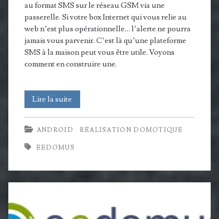
au format SMS sur le réseau GSM via une
passerelle. Si votre box Internet qui vous relie au
web n’est plus opérationnelle… l’alerte ne pourra
jamais vous parvenir. C’est là qu’une plateforme
SMS à la maison peut vous être utile. Voyons
comment en construire une.
SMS
Lire la suite
Gateway
ANDROID
RÉALISATION DOMOTIQUE
:
EEDOMUS
une
passerelle
SMS
à