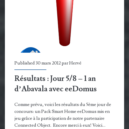
que
le
chocolat
qui
peut
fondre…
Published 30 mars 2012 par
Hervé
le
Résultats : Jour 5/8 – 1 an
prix
d’Abavala avec eeDomus
du
Karotz
Comme prévu, voici les résultats du 5ème jour de
concours: un Pack Smart Home eeDomus mis en
aussi
jeu grâce à la participation de notre partenaire
Connected Object. Encore merci à eux! Voici…