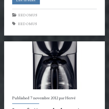
à
EEDOMUS
jour
EEDOMUS
de
Noël
2012
pour
la
box
eedomus
Published 7 novembre 2012 par
Hervé