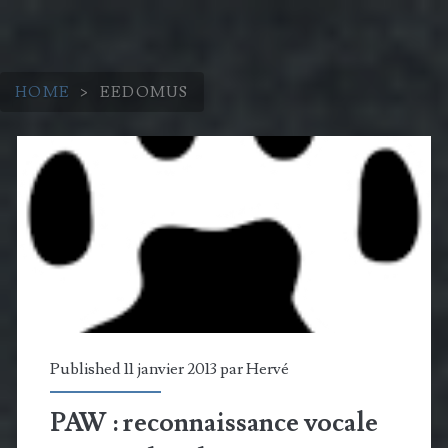
HOME
>
EEDOMUS
Étiquette :
<span>eedomus</span
Published 11 janvier 2013 par
Hervé
PAW : reconnaissance vocale