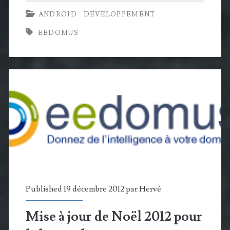
:
ANDROID
DÉVELOPPEMENT
reconnaissance
EEDOMUS
vocale
sous
Android
et
intégration
domotique
Published 19 décembre 2012 par
Hervé
Mise à jour de Noël 2012 pour