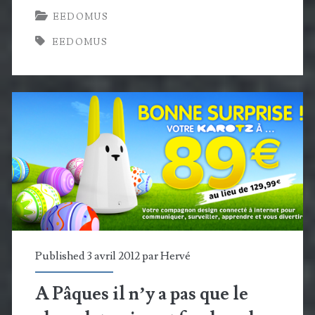
EEDOMUS
avec
EEDOMUS
le
serveur
domotique
eedomus
Published 3 avril 2012 par
Hervé
A Pâques il n’y a pas que le