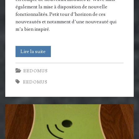
également la mise à disposition de nouvelle
fonctionnalités. Petit tour d’horizon de ces
nouveautés et notamment d’une nouveauté qui
m’a bien inspiré.
eedomus
Lire la suite
:
EEDOMUS
mise
EEDOMUS
à
jour
du
25
juin