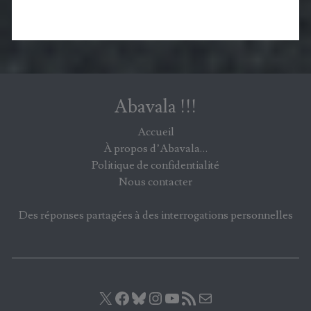
Abavala !!!
Accueil
À propos d’Abavala…
Politique de confidentialité
Nous contacter
Des réponses partagées à des interrogations personnelles
X
Facebook
Bluesky
Instagram
YouTube
Flux RSS
E-mail