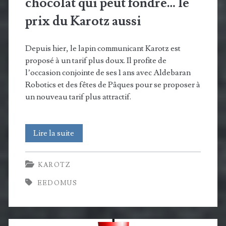
chocolat qui peut fondre… le
prix du Karotz aussi
Depuis hier, le lapin communicant Karotz est
proposé à un tarif plus doux. Il profite de
l’occasion conjointe de ses 1 ans avec Aldebaran
Robotics et des fêtes de Pâques pour se proposer à
un nouveau tarif plus attractif.
A
Lire la suite
Pâques
KAROTZ
il
EEDOMUS
n’y
a
pas