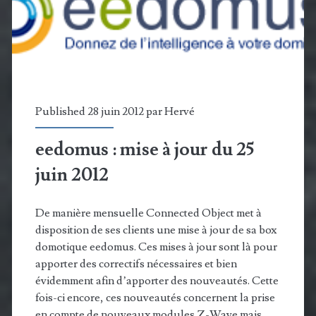
la
maison
Published 28 juin 2012 par
Hervé
eedomus : mise à jour du 25
juin 2012
De manière mensuelle Connected Object met à
disposition de ses clients une mise à jour de sa box
domotique eedomus. Ces mises à jour sont là pour
apporter des correctifs nécessaires et bien
évidemment afin d’apporter des nouveautés. Cette
fois-ci encore, ces nouveautés concernent la prise
en compte de nouveaux modules Z-Wave mais