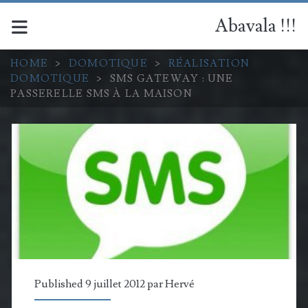
Abavala !!!
HOME
>
DOMOTIQUE
>
RÉALISATION
DOMOTIQUE
>
SMS GATEWAY : UNE
PASSERELLE SMS À LA MAISON
Published 9 juillet 2012 par
Hervé