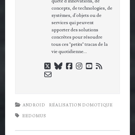
quête d'innovations, de
concepts, de technologies, de
systèmes, d'objets ou de
services qui peuvent
apporter des solutions
concrètes pour résoudre
tous ces "petits" tracas de la
vie quotidienne…
twitter
bluesky
facebook
instagram
youtube
rss
email-
form
ANDROID
RÉALISATION DOMOTIQUE
EEDOMUS