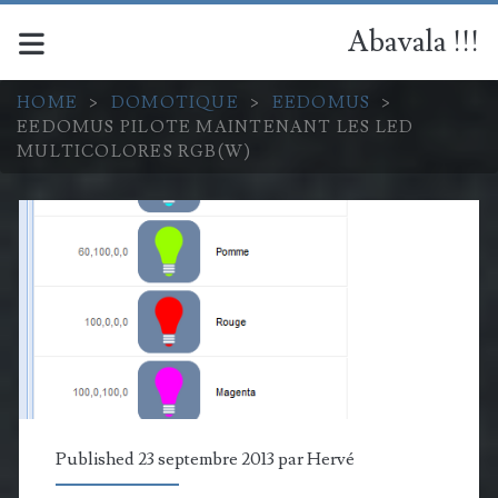
Abavala !!!
HOME
>
DOMOTIQUE
>
EEDOMUS
>
EEDOMUS PILOTE MAINTENANT LES LED
MULTICOLORES RGB(W)
Published 23 septembre 2013 par
Hervé