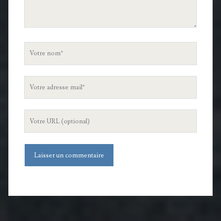
Votre
nom
Votre
adresse
mail
L'URL
de
votre
site