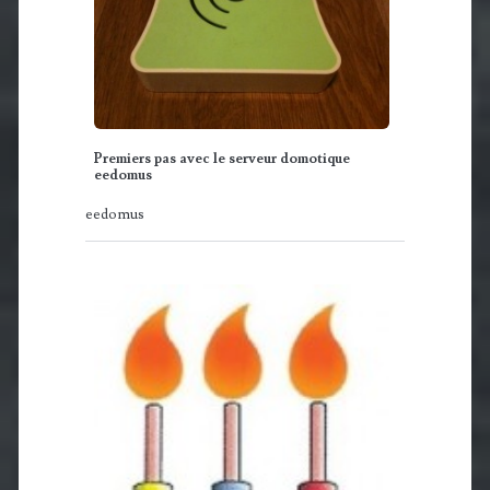
Premiers pas avec le serveur domotique
eedomus
eedomus