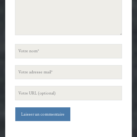
Votre
nom
Votre
adresse
mail
L'URL
de
votre
site