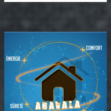
Barre
latérale
principale