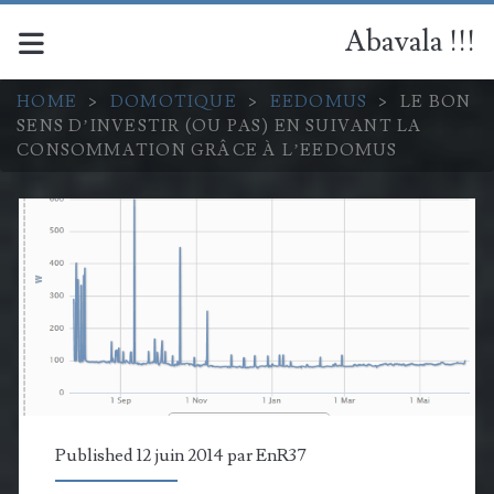
Abavala !!!
HOME
>
DOMOTIQUE
>
EEDOMUS
>
LE BON
SENS D’INVESTIR (OU PAS) EN SUIVANT LA
CONSOMMATION GRÂCE À L’EEDOMUS
Published 12 juin 2014 par
EnR37