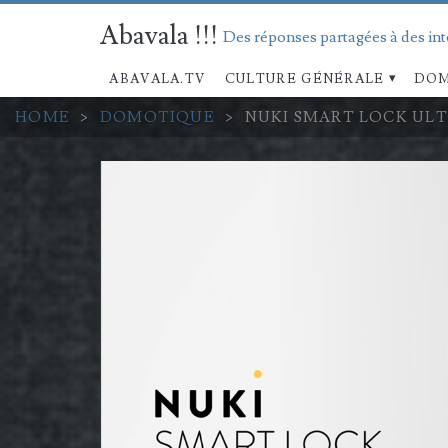
Abavala !!!
Des réponses partagées à des in
ABAVALA.TV
CULTURE GÉNÉRALE
DOM
HOME
>
DOMOTIQUE
>
NUKI SMART LOCK ULTR