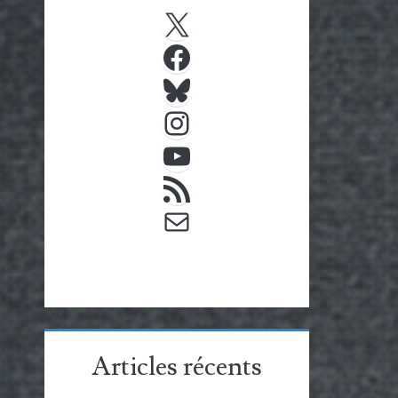
X
Facebook
Bluesky
Instagram
YouTube
Flux RSS
E-mail
Articles récents