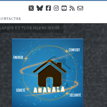
twitter
bluesky
facebook
instagram
youtube
rss
email-
CONTACTER
form
RAPIDE ET PLUS SILENCIEUSE
Barre
latérale
principale