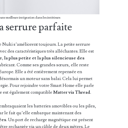
une meilleure intégration dans les intérieurs
a serrure parfaite
e Nuki s’améliorent toujours. La petite serrure
c des caractéristiques très alléchantes. Elle est
e, la plus petite et la plus silencieuse des
abricant. Comme ses grandes sœurs, elle reste
Europe. Elle a été entièrement repensée en
ésormais un moteur sans balai. Cela lui permet
ergie. Pour rejoindre votre Smart Home elle parle
lle est également compatible
Matter via Thread
.
embraquaient les batteries amovibles ou les piles,
 par le fait qu’elle embarque maintenant des
ées
. Un port de recharge magnétique est présent
’être rechargée via un câble de deux mètres. Le