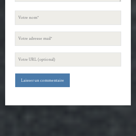
Votre
nom
Votre
adresse
mail
L'URL
de
votre
site