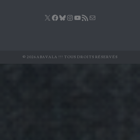
X
Facebook
Bluesky
Instagram
YouTube
Flux RSS
E-mail
© 2026 ABAVALA !!! TOUS DROITS RÉSERVÉS