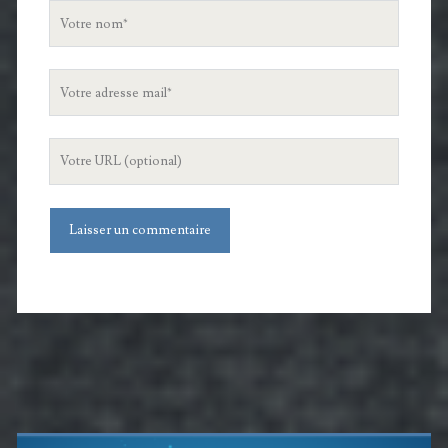
Votre
nom
Votre
adresse
mail
L'URL
de
votre
site
Barre