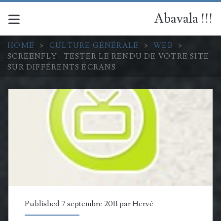
Abavala !!!
HOME
>
CULTURE GÉNÉRALE
>
WEB
>
SCREENFLY : TESTER LE RENDU DE VOTRE SITE
SUR DIFFÉRENTS ÉCRANS
Published 7 septembre 2011 par
Hervé