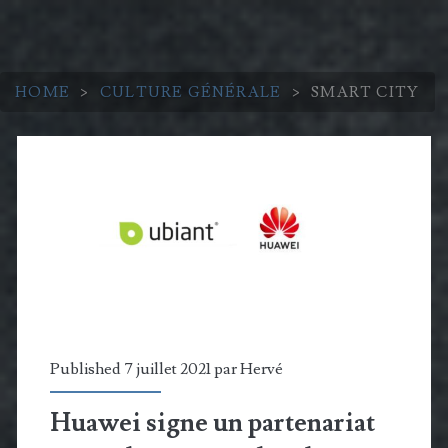
HOME
>
CULTURE GÉNÉRALE
>
SMART CITY
Catégorie :
<span>Smart
City</span>
Published 7 juillet 2021 par
Hervé
Huawei signe un partenariat