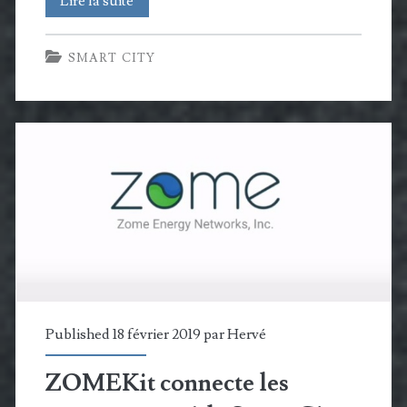
Huawei
Lire la suite
signe
SMART CITY
un
partenariat
avec
Ubiant
pour
développer
des
solutions
de
Published 18 février 2019 par
Hervé
Smart
ZOMEKit connecte les
Building