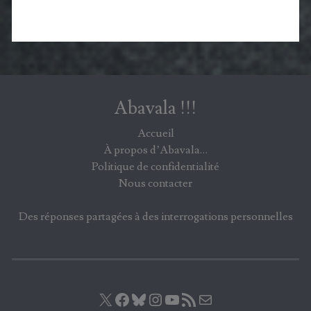
Abavala !!!
Accueil
À propos d’Abavala…
Politique de confidentialité
Nous contacter
Des réponses partagées à des interrogations personnelles
X
Facebook
Bluesky
Instagram
YouTube
Flux RSS
E-mail