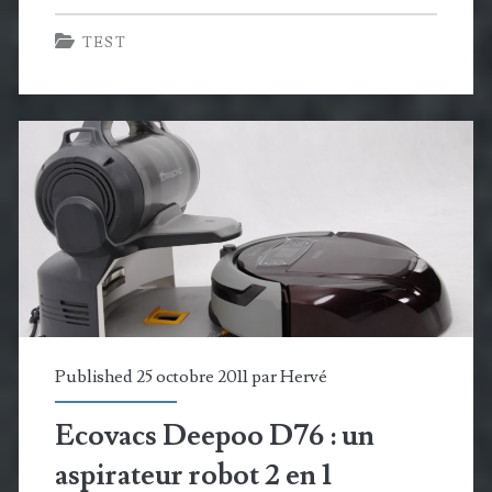
Neopen
TEST
FP200-
XT
:
la
biométrie
accessible
à
la
domotique
Published 25 octobre 2011 par
Hervé
Ecovacs Deepoo D76 : un
aspirateur robot 2 en 1