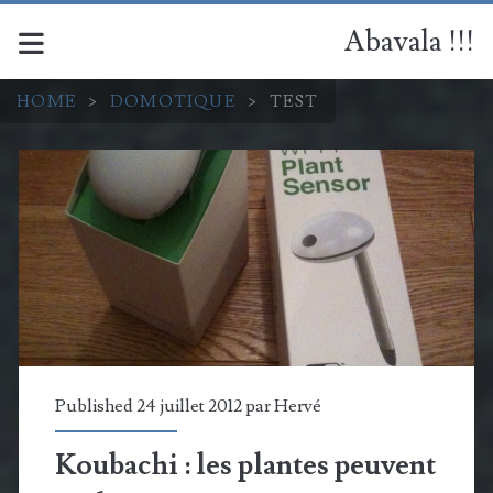
Abavala !!!
HOME
>
DOMOTIQUE
>
TEST
Catégorie :
<span>Test</span>
Published 24 juillet 2012 par
Hervé
Koubachi : les plantes peuvent