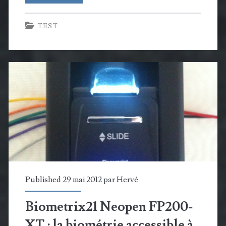
:
TEST
les
plantes
peuvent
parler
à
votre
système
domotique
Published 29 mai 2012 par
Hervé
Biometrix21 Neopen FP200-
XT : la biométrie accessible à