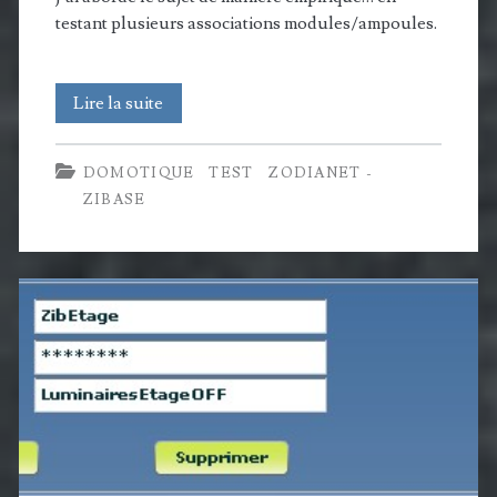
testant plusieurs associations modules/ampoules.
Comment
Lire la suite
choisir
DOMOTIQUE
TEST
ZODIANET -
une
ZIBASE
ampoule
pour
votre
« lampe
domotisée »?