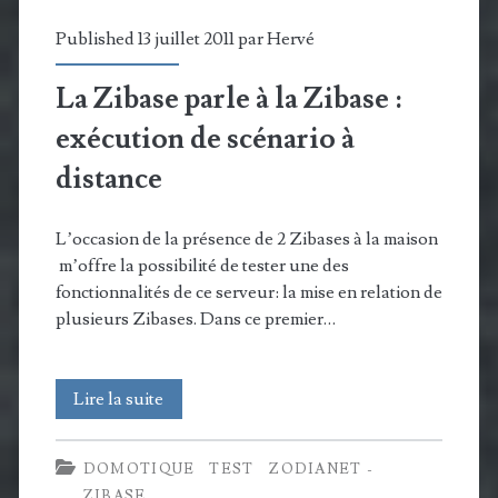
Published 13 juillet 2011 par
Hervé
La Zibase parle à la Zibase :
exécution de scénario à
distance
L’occasion de la présence de 2 Zibases à la maison
m’offre la possibilité de tester une des
fonctionnalités de ce serveur: la mise en relation de
plusieurs Zibases. Dans ce premier…
La
Lire la suite
Zibase
DOMOTIQUE
TEST
ZODIANET -
parle
ZIBASE