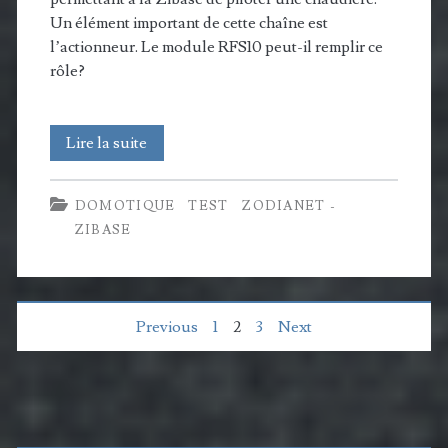
Un élément important de cette chaîne est
l’actionneur. Le module RFS10 peut-il remplir ce
rôle?
RFS10
Lire la suite
:
DOMOTIQUE
TEST
ZODIANET -
un
ZIBASE
actionneur
X10
contact
Pagination
Previous
1
2
3
Next
sec
des
pour
publications
Barre
chaudières?