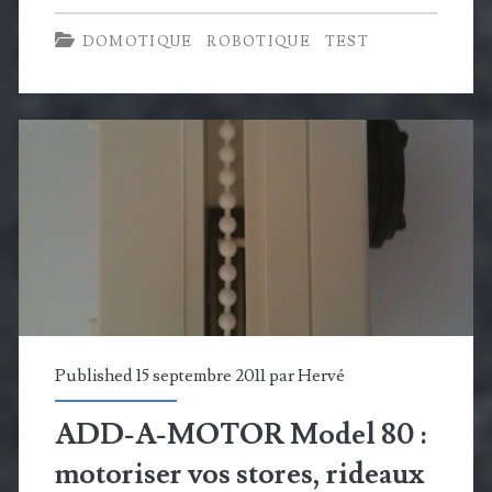
Deepoo
DOMOTIQUE
ROBOTIQUE
TEST
D76
:
un
aspirateur
robot
2
en
1
Published 15 septembre 2011 par
Hervé
ADD-A-MOTOR Model 80 :
motoriser vos stores, rideaux