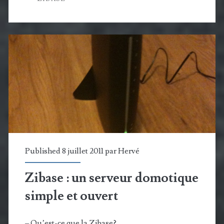
à
la
Zibase
:
exécution
de
scénario
à
Published 8 juillet 2011 par
Hervé
distance
Zibase : un serveur domotique
simple et ouvert
– Qu’est-ce que la Zibase?