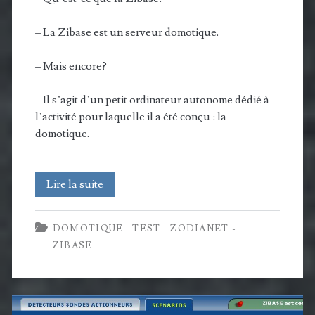
– La Zibase est un serveur domotique.
– Mais encore?
– Il s’agit d’un petit ordinateur autonome dédié à
l’activité pour laquelle il a été conçu : la
domotique.
Zibase
Lire la suite
:
DOMOTIQUE
TEST
ZODIANET -
un
ZIBASE
serveur
domotique
simple