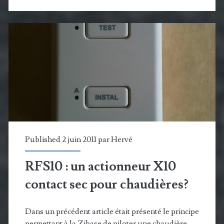
actionneur
Delta
Dore
contact
sec
pour
chaudières?
Published 2 juin 2011 par
Hervé
RFS10 : un actionneur X10
contact sec pour chaudières?
Dans un précédent article était présenté le principe
permettant à la Zibase de piloter une chaudière.