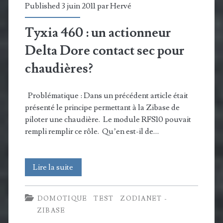
Published 3 juin 2011 par
Hervé
Tyxia 460 : un actionneur
Delta Dore contact sec pour
chaudières?
Problématique : Dans un précédent article était
présenté le principe permettant à la Zibase de
piloter une chaudière. Le module RFS10 pouvait
rempli remplir ce rôle. Qu’en est-il de…
Tyxia
Lire la suite
460
DOMOTIQUE
TEST
ZODIANET -
:
ZIBASE
un