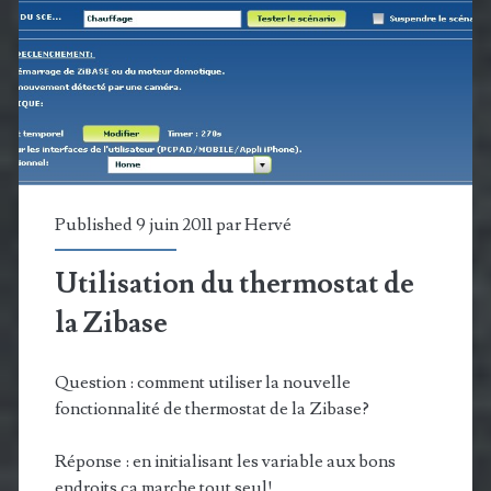
et
ouvert
Published 9 juin 2011 par
Hervé
Utilisation du thermostat de
la Zibase
Question : comment utiliser la nouvelle
fonctionnalité de thermostat de la Zibase?
Réponse : en initialisant les variable aux bons
endroits ça marche tout seul!