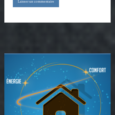
Barre
latérale
principale