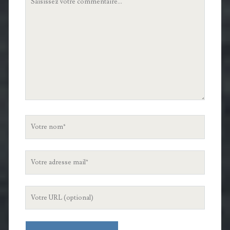
commentaire
Votre
nom
Votre
adresse
mail
L'URL
de
votre
site