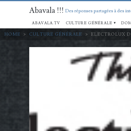
Abavala !!!
Des réponses partagées à des in
ABAVALA.TV
CULTURE GÉNÉRALE
DOM
HOME
>
CULTURE GÉNÉRALE
>
ELECTROLUX DES