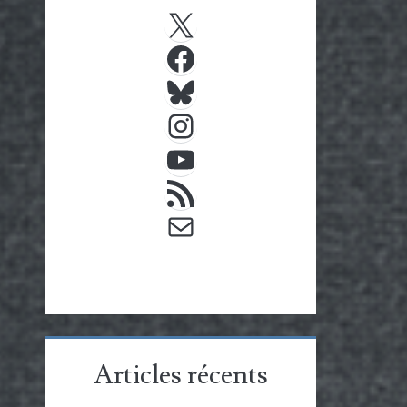
X
Facebook
Bluesky
Instagram
YouTube
Flux RSS
E-mail
Articles récents