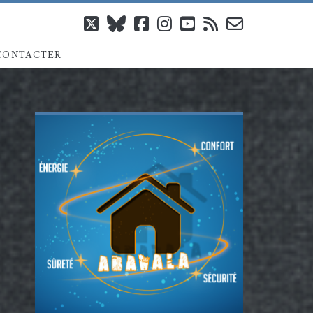
twitter
bluesky
facebook
instagram
youtube
rss
email-
CONTACTER
form
Barre
latérale
principale