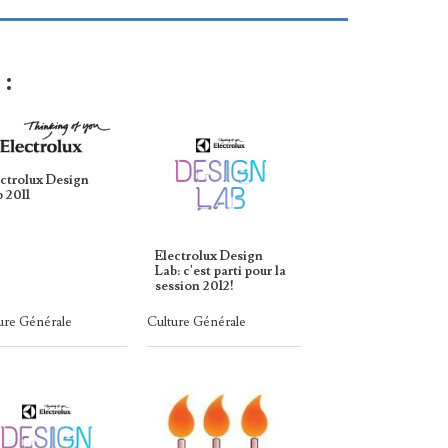
 :
ctrolux Design
 2011
Electrolux Design
Lab: c'est parti pour la
session 2012!
ure Générale
Culture Générale