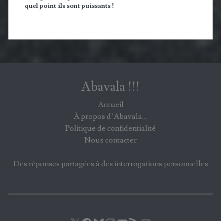
quel point ils sont puissants !
Abavala !!!
Accueil
À propos d’Abavala…
Politique de confidentialité
Nous contacter
Des réponses partagées à des interrogations personnelles
X
Facebook
Bluesky
Instagram
YouTube
Flux RSS
E-mail