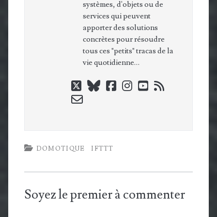
systèmes, d'objets ou de
services qui peuvent
apporter des solutions
concrètes pour résoudre
tous ces "petits" tracas de la
vie quotidienne…
twitter
bluesky
facebook
instagram
youtube
rss
email-
form
DOMOTIQUE
IFTTT
Soyez le premier à commenter