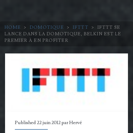
HOME
>
DOMOTIQUE
>
IFTTT
>
IFTTT SE
LANCE DANS LA DOMOTIQUE, BELKIN EST LE
PREMIER À EN PROFITER
Published 22 juin 2012 par
Hervé