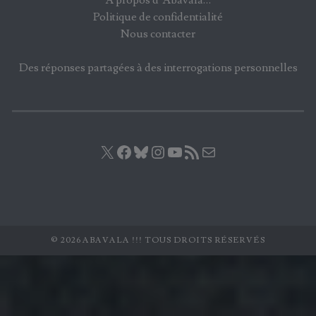
Politique de confidentialité
Nous contacter
Des réponses partagées à des interrogations personnelles
X
Facebook
Bluesky
Instagram
YouTube
Flux RSS
E-mail
© 2026 ABAVALA !!! TOUS DROITS RÉSERVÉS