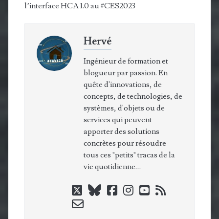
l’interface HCA 1.0 au #CES2023
Hervé
Ingénieur de formation et
blogueur par passion. En
quête d'innovations, de
concepts, de technologies, de
systèmes, d'objets ou de
services qui peuvent
apporter des solutions
concrètes pour résoudre
tous ces "petits" tracas de la
vie quotidienne…
twitter
bluesky
facebook
instagram
youtube
rss
email-
form