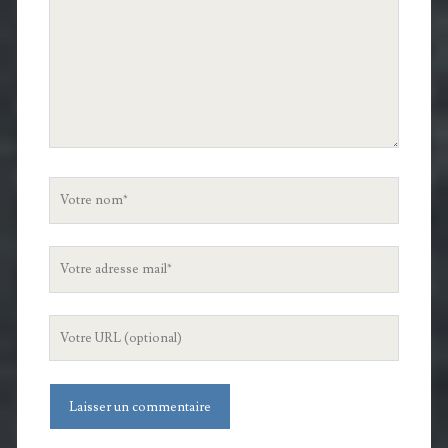
Votre
nom
Votre
adresse
mail
L'URL
de
votre
site