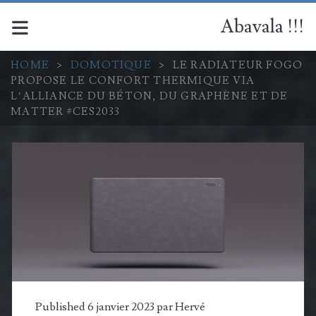
Abavala !!!
HOME
>
DOMOTIQUE
>
LE RADIATEUR FOGO
PROPOSE LE CONFORT THERMIQUE VIA
L’ALLIANCE DU BÉTON, DU GRAPHÈNE ET DE
MATTER #CES2033
Published 6 janvier 2023 par
Hervé