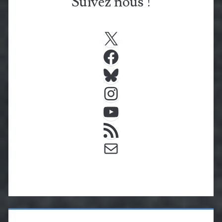
Suivez nous !
X
Facebook
Bluesky
Instagram
YouTube
Flux RSS
E-mail