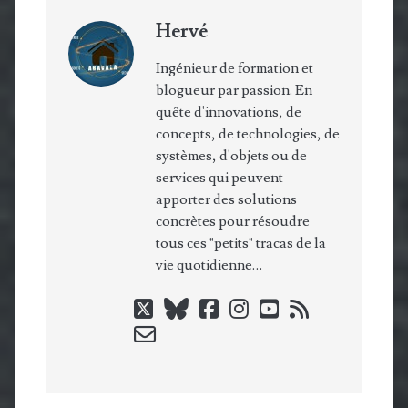
Hervé
Ingénieur de formation et
blogueur par passion. En
quête d'innovations, de
concepts, de technologies, de
systèmes, d'objets ou de
services qui peuvent
apporter des solutions
concrètes pour résoudre
tous ces "petits" tracas de la
vie quotidienne…
twitter
bluesky
facebook
instagram
youtube
rss
email-
form