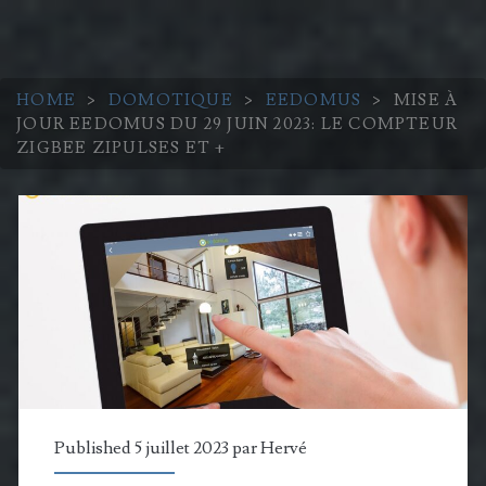
HOME
>
DOMOTIQUE
>
EEDOMUS
>
MISE À
JOUR EEDOMUS DU 29 JUIN 2023: LE COMPTEUR
ZIGBEE ZIPULSES ET +
Published 5 juillet 2023 par
Hervé