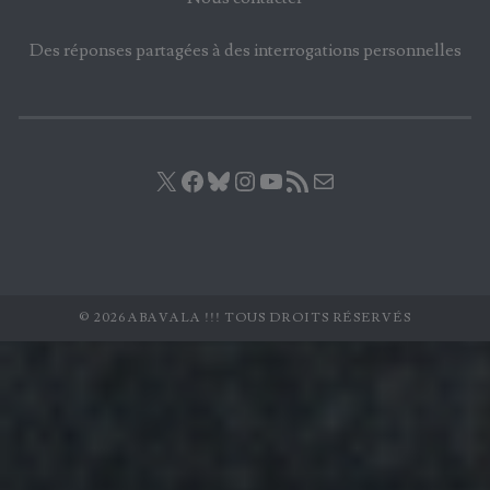
Des réponses partagées à des interrogations personnelles
X
Facebook
Bluesky
Instagram
YouTube
Flux RSS
E-mail
© 2026 ABAVALA !!! TOUS DROITS RÉSERVÉS