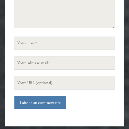
Votre
nom
Votre
adresse
mail
L'URL
de
votre
site