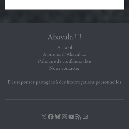
Abavala !!!
Accueil
À propos d’Abavala…
Politique de confidentialité
Nous contacter
Des réponses partagées à des interrogations personnelles
X
Facebook
Bluesky
Instagram
YouTube
Flux RSS
E-mail