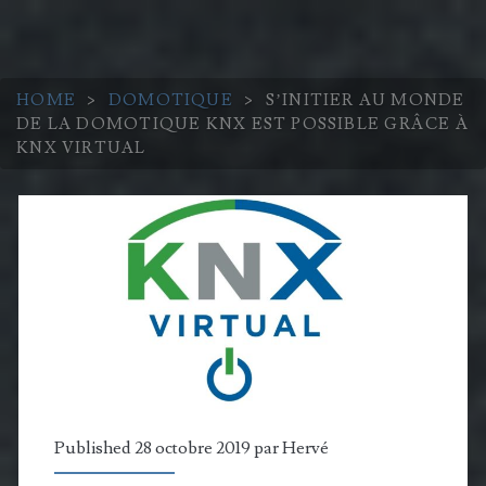
HOME
>
DOMOTIQUE
>
S’INITIER AU MONDE
DE LA DOMOTIQUE KNX EST POSSIBLE GRÂCE À
KNX VIRTUAL
Published 28 octobre 2019 par
Hervé