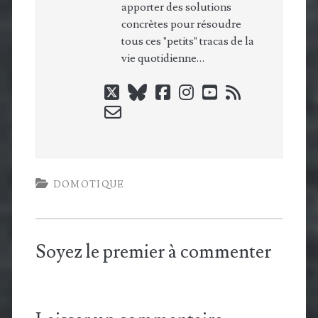
apporter des solutions
concrètes pour résoudre
tous ces "petits" tracas de la
vie quotidienne…
twitter
bluesky
facebook
instagram
youtube
rss
email-
form
DOMOTIQUE
Soyez le premier à commenter