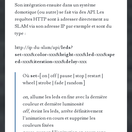
Son intégration ensuite dans un système
domotique (ou autre) se fait via des API. Les
requêtes HTTP sont à adresser directement au
SLAM via son adresse IP par exemple et sont du
type :
http://ip-du-slam/api/
leds
?
set
=xxx&
color
=xxx&
bright
=xxx&
led
=xxx&
spe
ed
=xxx&
iteration
=xxx&
delay
=xxx
Où
set
=[ on | off | pause | stop | restart |
wheel | strobe | fade | random ]
on
, allume les leds en fixe avec la dernière
couleur et dernière luminosité
off
, éteint les leds, arrête définitivement
l’animation en cours et supprime les
couleurs fixées