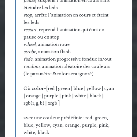
pause
, suspend l’animation en cours sans
éteindre les leds
stop
, arrête l’animation en cours et éteint
les leds
restart
, reprend l’animation qui était en
pause ou en stop
wheel
, animation roue
strobe
, animation flash
fade
, animation progressive fondue in/out
random
, animation aléatoire des couleurs
(le paramètre &color sera ignoré)
Où
color
=[red | green | blue | yellow | cyan
| orange | purple | pink | white | black |
rgb(r,g,b) | xrgb ]
avec une couleur prédéfinie : red, green,
blue, yellow, cyan, orange, purple, pink,
white, black