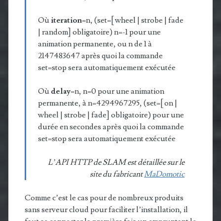
Où
iteration
=n, (set=[ wheel | strobe | fade
| random] obligatoire) n=-1 pour une
animation permanente, ou n de 1 à
2147483647 après quoi la commande
set=stop sera automatiquement exécutée
Où
delay
=n, n=0 pour une animation
permanente, à n=4294967295, (set=[ on |
wheel | strobe | fade] obligatoire) pour une
durée en secondes après quoi la commande
set=stop sera automatiquement exécutée
L’API HTTP de SLAM est détaillée sur le
site du fabricant
MaDomotic
Comme c’est le cas pour de nombreux produits
sans serveur cloud pour faciliter l’installation, il