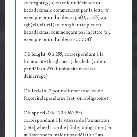
avec rgb(r,g,b) en valeur décimale ou
hexadécimale commençant par la lette ‘x’,
exemple pour du bleu : rgb(0,0,255) ou
rgb(x0,x0,xff)avec xrgb un triplet en
hexadécimal commençant par la lettre ‘x’,
exemple pour du bleu : x0000ff
Où
bright
=0 à 255, correspondant à la
luminosité (brightness) des leds (valeur
par défaut 255, luminosité maxi au
démarrage)
Où
led
=1 à 12 pour allumer une led de
façon indépendante (set=on obligatoire)
Où
speed
=0 à 4294967295,
correspondant à la vitesse de l’animation
(set=[ wheel | strobe | fade] obligatoire) en
millisecondes, valeur par défaut 50ms