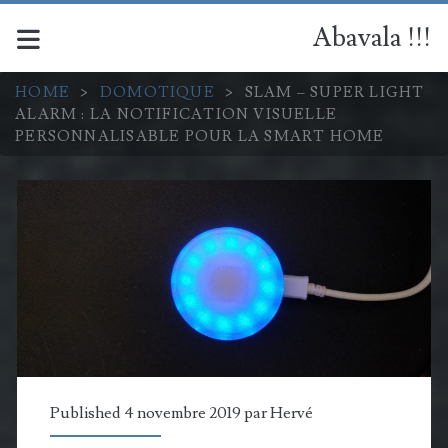
Abavala !!!
HOME
>
DOMOTIQUE
>
SLAM – SUPER LIGHT
ALARM : LA NOTIFICATION VISUELLE
PERSONNALISABLE POUR LA SMART HOME
Published 4 novembre 2019 par
Hervé