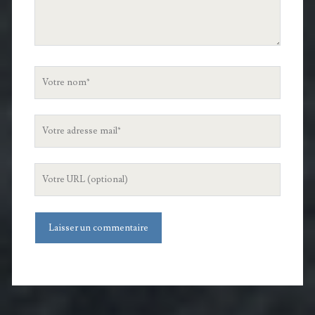
Votre
nom
Votre
adresse
mail
L'URL
de
votre
site