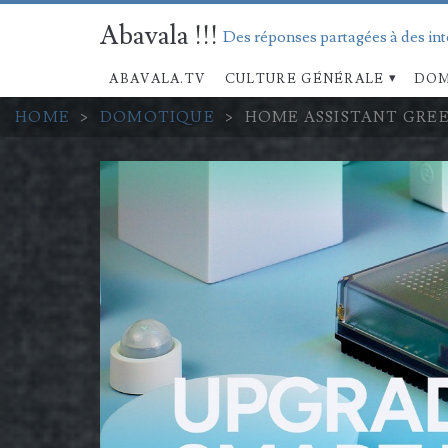
Abavala !!!
Des réponses partagées à des in
ABAVALA.TV
CULTURE GÉNÉRALE
DOM
HOME
>
DOMOTIQUE
>
HOME ASSISTANT GREE