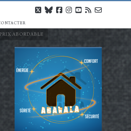
twitter
bluesky
facebook
instagram
youtube
rss
email-
CONTACTER
form
 PRIX ABORDABLE
Barre
latérale
principale