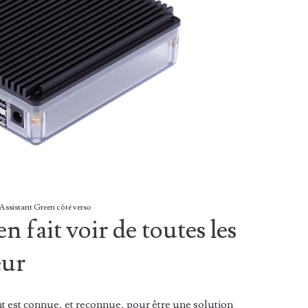
ssistant Green côté verso
 fait voir de toutes les
eur
nt est connue, et reconnue, pour être une solution