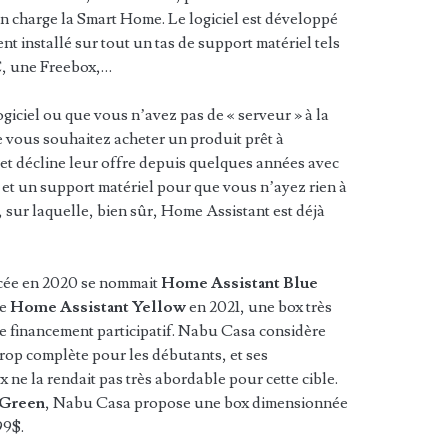
n charge la Smart Home. Le logiciel est développé
t installé sur tout un tas de support matériel tels
C, une Freebox,…
giciel ou que vous n’avez pas de « serveur » à la
 vous souhaitez acheter un produit prêt à
et décline leur offre depuis quelques années avec
l et un support matériel pour que vous n’ayez rien à
, sur laquelle, bien sûr, Home Assistant est déjà
ncée en 2020 se nommait
Home Assistant Blue
te
Home Assistant Yellow
en 2021, une box très
 financement participatif. Nabu Casa considère
trop complète pour les débutants, et ses
x ne la rendait pas très abordable pour cette cible.
 Green
, Nabu Casa propose une box dimensionnée
99$.