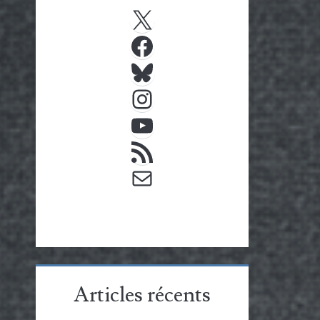
X
Facebook
Bluesky
Instagram
YouTube
Flux RSS
E-mail
Articles récents