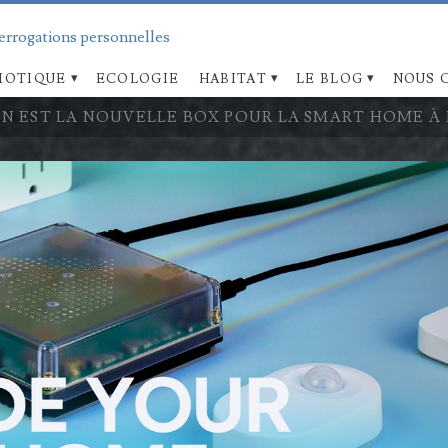
terrogations personnelles
OTIQUE
ECOLOGIE
HABITAT
LE BLOG
NOUS 
N EST LA NOUVELLE BOX POUR LA SMART HOME À