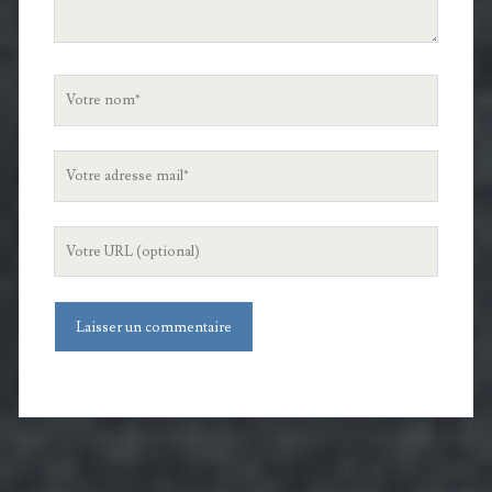
Votre
nom
Votre
adresse
mail
L'URL
de
votre
site