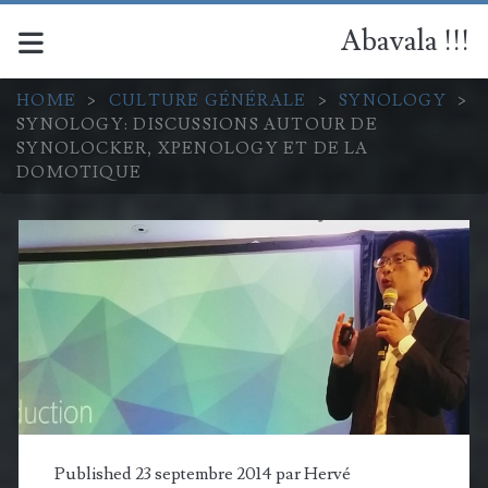
Abavala !!!
HOME
>
CULTURE GÉNÉRALE
>
SYNOLOGY
>
SYNOLOGY: DISCUSSIONS AUTOUR DE
SYNOLOCKER, XPENOLOGY ET DE LA
DOMOTIQUE
Published 23 septembre 2014 par
Hervé