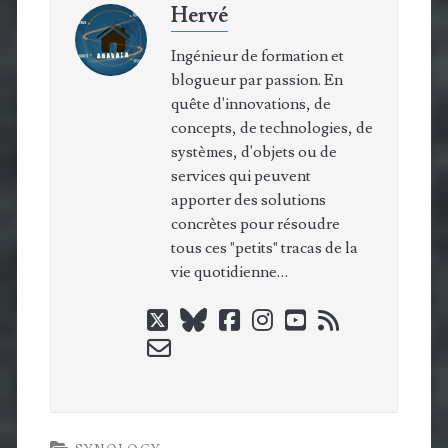
Hervé
Ingénieur de formation et
blogueur par passion. En
quête d'innovations, de
concepts, de technologies, de
systèmes, d'objets ou de
services qui peuvent
apporter des solutions
concrètes pour résoudre
tous ces "petits" tracas de la
vie quotidienne…
twitter
bluesky
facebook
instagram
youtube
rss
email-
form