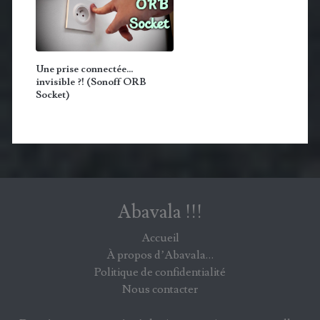
Une prise connectée…
invisible ?! (Sonoff ORB
Socket)
Abavala !!!
Accueil
À propos d’Abavala…
Politique de confidentialité
Nous contacter