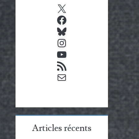
X
Facebook
Bluesky
Instagram
YouTube
Flux RSS
E-mail
Articles récents