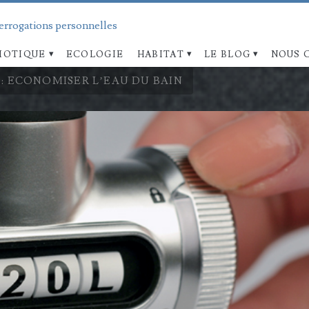
terrogations personnelles
OTIQUE
ECOLOGIE
HABITAT
LE BLOG
NOUS 
: ECONOMISER L’EAU DU BAIN