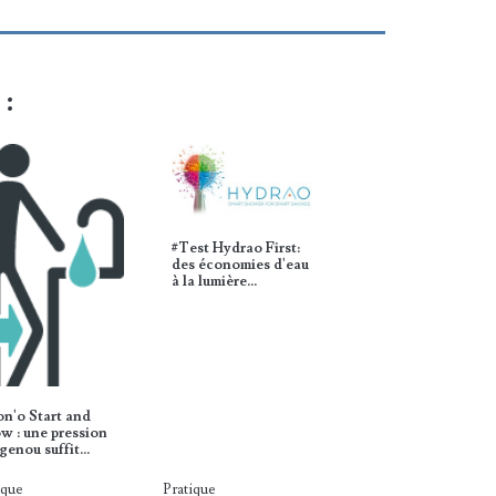
 :
#Test Hydrao First:
des économies d'eau
à la lumière…
n'o Start and
w : une pression
genou suffit…
ique
Pratique