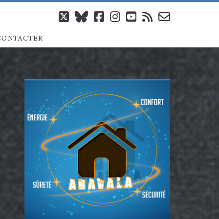
twitter
bluesky
facebook
instagram
youtube
rss
email-
CONTACTER
form
Barre
latérale
principale