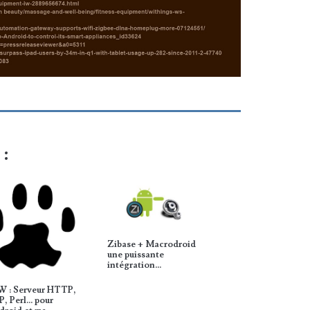
 :
Zibase + Macrodroid
une puissante
intégration…
W : Serveur HTTP,
, Perl... pour