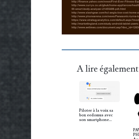
A lire également
Piloter à la voix sa
box eedomus avec
son smartphone…
PA
PHP