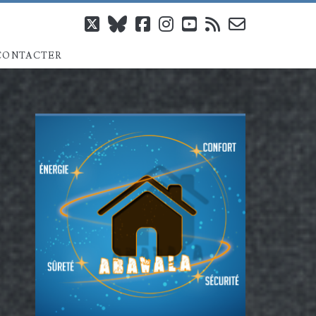
twitter
bluesky
facebook
instagram
youtube
rss
email-
CONTACTER
form
Barre
latérale
principale