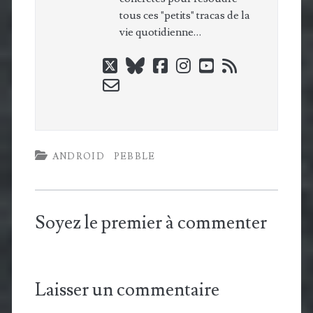
tous ces "petits" tracas de la
vie quotidienne…
twitter
bluesky
facebook
instagram
youtube
rss
email-
form
ANDROID
PEBBLE
Soyez le premier à commenter
Laisser un commentaire