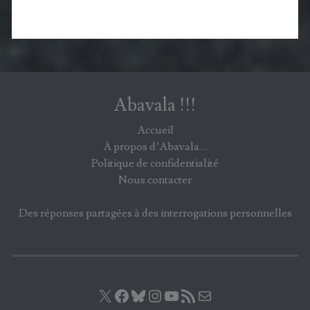
Abavala !!!
Accueil
À propos d’Abavala…
Politique de confidentialité
Nous contacter
Des réponses partagées à des interrogations personnelles
X
Facebook
Bluesky
Instagram
YouTube
Flux RSS
E-mail