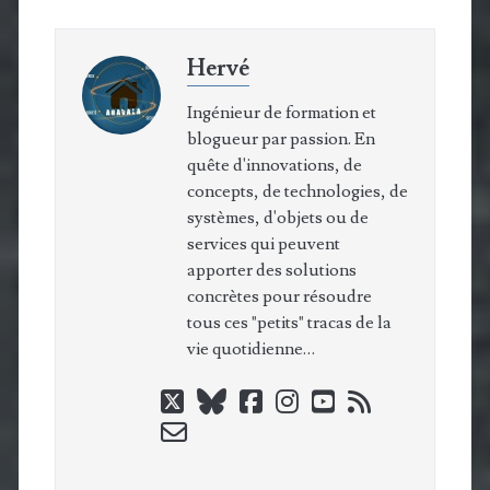
Hervé
Ingénieur de formation et
blogueur par passion. En
quête d'innovations, de
concepts, de technologies, de
systèmes, d'objets ou de
services qui peuvent
apporter des solutions
concrètes pour résoudre
tous ces "petits" tracas de la
vie quotidienne…
twitter
bluesky
facebook
instagram
youtube
rss
email-
form