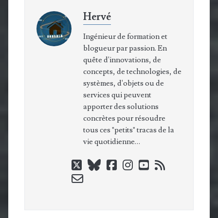
Hervé
Ingénieur de formation et
blogueur par passion. En
quête d'innovations, de
concepts, de technologies, de
systèmes, d'objets ou de
services qui peuvent
apporter des solutions
concrètes pour résoudre
tous ces "petits" tracas de la
vie quotidienne…
twitter
bluesky
facebook
instagram
youtube
rss
email-
form