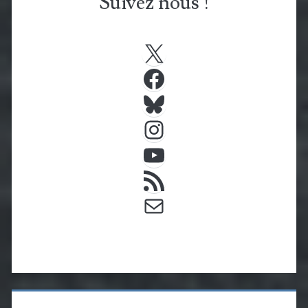
Suivez nous !
X
Facebook
Bluesky
Instagram
YouTube
Flux RSS
E-mail