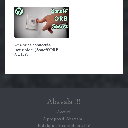
Une prise connectée…
invisible ?! (Sonoff ORB
Socket)
Abavala !!!
Accueil
À propos d’Abavala…
Politique de confidentialité