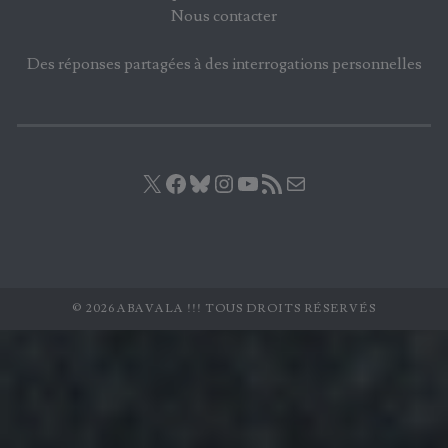
Nous contacter
Des réponses partagées à des interrogations personnelles
X
Facebook
Bluesky
Instagram
YouTube
Flux RSS
E-mail
© 2026 ABAVALA !!! TOUS DROITS RÉSERVÉS