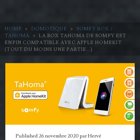
HOME
>
DOMOTIQUE
>
SOMFY BOX /
TAHOMA
>
LA BOX TAHOMA DE SOMFY EST
ENFIN COMPATIBLE AVEC APPLE HOMEKIT
(TOUT DU MOINS UNE PARTIE…)
Published 26 novembre 2020 par
Hervé