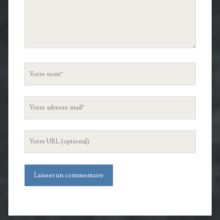
Votre
nom
Votre
adresse
mail
L'URL
de
votre
site