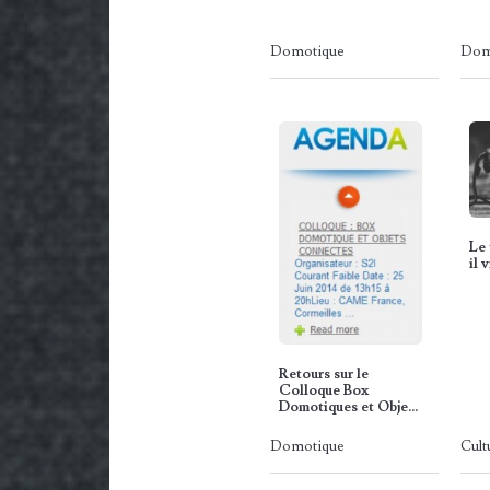
Domotique
Dom
Le 
il 
Retours sur le
Colloque Box
Domotiques et Objets
Connectés
Domotique
Cult