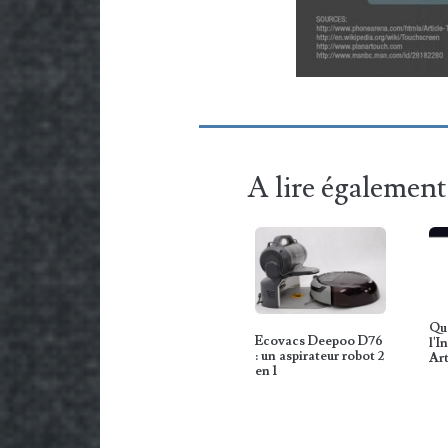
A lire également
Qu
Ecovacs Deepoo D76
l'I
: un aspirateur robot 2
Art
en 1
Sm