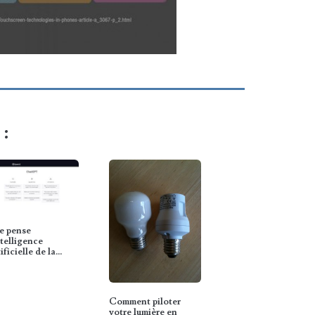
 :
e pense
ntelligence
ificielle de la
art Home ?
Comment piloter
votre lumière en