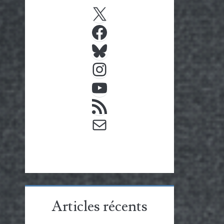
X
Facebook
Bluesky
Instagram
YouTube
Flux RSS
E-mail
Articles récents