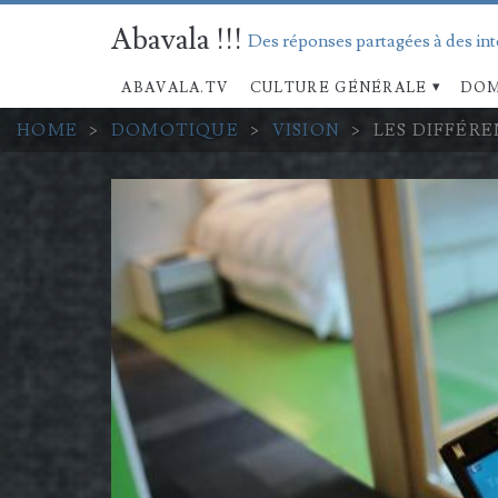
Abavala !!!
Des réponses partagées à des in
ABAVALA.TV
CULTURE GÉNÉRALE
DOM
HOME
>
DOMOTIQUE
>
VISION
>
LES DIFFÉR