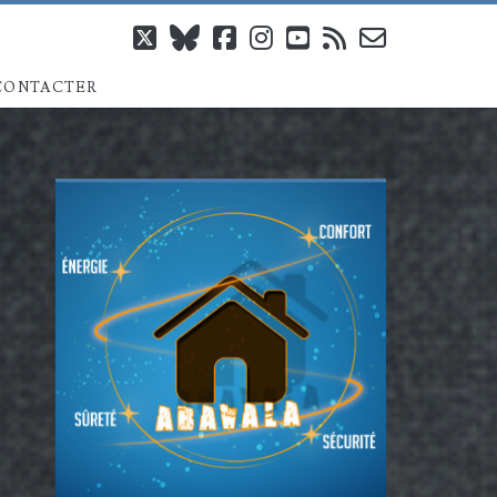
twitter
bluesky
facebook
instagram
youtube
rss
email-
CONTACTER
form
Barre
latérale
principale