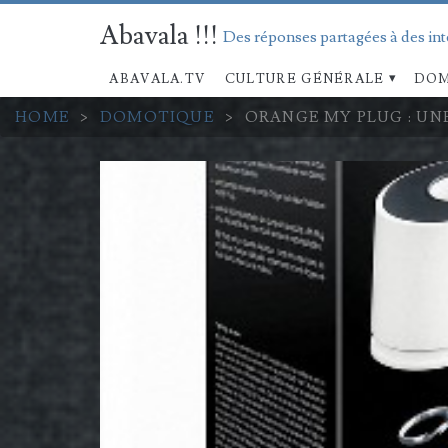
Abavala !!!
Des réponses partagées à des in
ABAVALA.TV
CULTURE GÉNÉRALE
DOM
HOME
>
DOMOTIQUE
>
ORANGE MY PLUG : UN