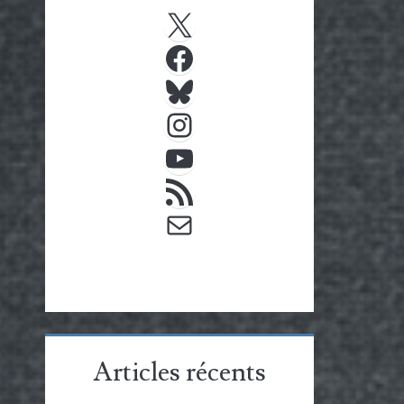
X
Facebook
Bluesky
Instagram
YouTube
Flux RSS
E-mail
Articles récents