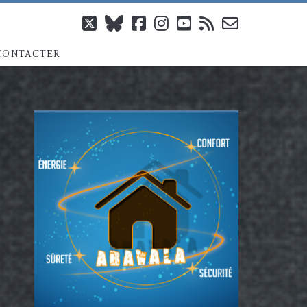
twitter
bluesky
facebook
instagram
youtube
rss
email-
CONTACTER
form
Barre
latérale
principale