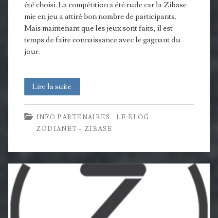
été choisi. La compétition a été rude car la Zibase
mie en jeu a attiré bon nombre de participants.
Mais maintenant que les jeux sont faits, il est
temps de faire connaissance avec le gagnant du
jour.
Résultats
Lire la suite
:
INFO PARTENAIRES
LE BLOG
3
ZODIANET - ZIBASE
Ans
d’Abavala
–
jour
2