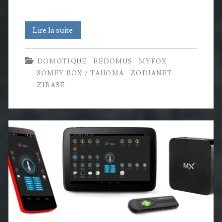
Ce
Lire la suite
n’est
DOMOTIQUE
EEDOMUS
MYFOX
pas
SOMFY BOX / TAHOMA
ZODIANET -
une
ZIBASE
maison
hantée,
ce
n’est
qu’une
maison
connectée