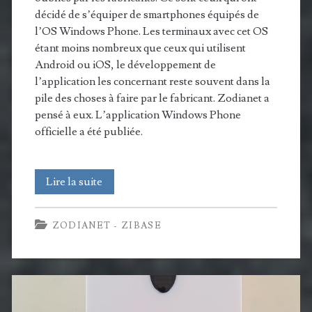
décidé de s’équiper de smartphones équipés de
l’OS Windows Phone. Les terminaux avec cet OS
étant moins nombreux que ceux qui utilisent
Android ou iOS, le développement de
l’application les concernant reste souvent dans la
pile des choses à faire par le fabricant. Zodianet a
pensé à eux. L’application Windows Phone
officielle a été publiée.
L’application
Lire la suite
pour
ZODIANET - ZIBASE
Zibase
se
décline
maintenant