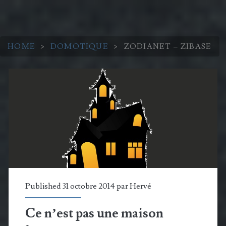
HOME
>
DOMOTIQUE
>
ZODIANET – ZIBASE
Catégorie :
<span>Zodianet
–
Zibase</span>
Published 31 octobre 2014 par
Hervé
Ce n’est pas une maison