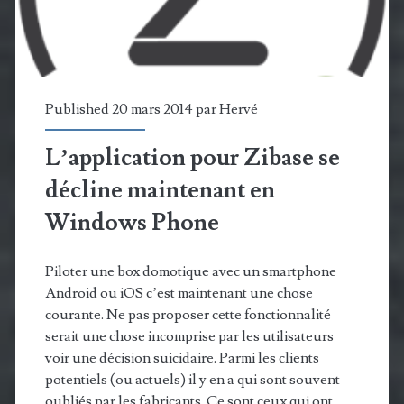
avec
Zodianet
Published 20 mars 2014 par
Hervé
L’application pour Zibase se
décline maintenant en
Windows Phone
Piloter une box domotique avec un smartphone
Android ou iOS c’est maintenant une chose
courante. Ne pas proposer cette fonctionnalité
serait une chose incomprise par les utilisateurs
voir une décision suicidaire. Parmi les clients
potentiels (ou actuels) il y en a qui sont souvent
oubliés par les fabricants. Ce sont ceux qui ont