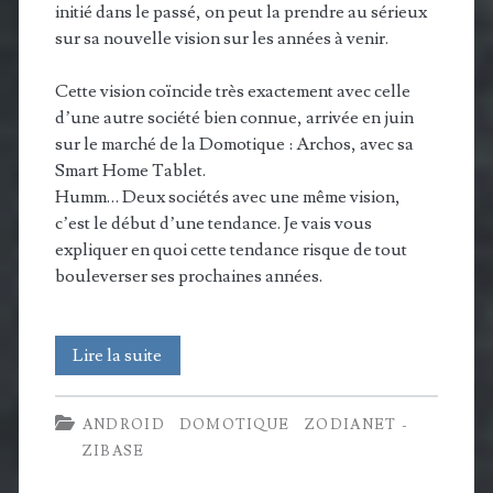
initié dans le passé, on peut la prendre au sérieux
sur sa nouvelle vision sur les années à venir.
Cette vision coïncide très exactement avec celle
d’une autre société bien connue, arrivée en juin
sur le marché de la Domotique : Archos, avec sa
Smart Home Tablet.
Humm… Deux sociétés avec une même vision,
c’est le début d’une tendance. Je vais vous
expliquer en quoi cette tendance risque de tout
bouleverser ses prochaines années.
Archos
Lire la suite
&
ANDROID
DOMOTIQUE
ZODIANET -
Zodianet
ZIBASE
construisent