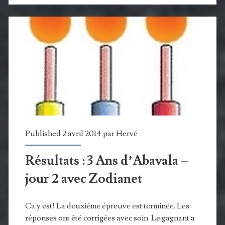
le
futur
de
la
domotique
Published 2 avril 2014 par
Hervé
Résultats : 3 Ans d’Abavala –
jour 2 avec Zodianet
Ca y est! La deuxième épreuve est terminée. Les
réponses ont été corrigées avec soin. Le gagnant a