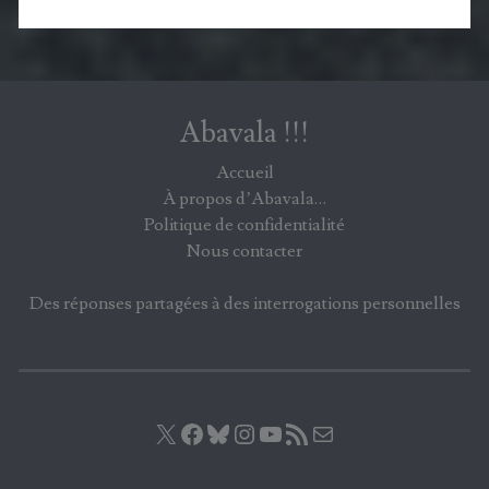
Abavala !!!
Accueil
À propos d’Abavala…
Politique de confidentialité
Nous contacter
Des réponses partagées à des interrogations personnelles
X
Facebook
Bluesky
Instagram
YouTube
Flux RSS
E-mail