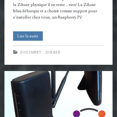
la Zibase physique il ne reste… rien! La Zibase
Mini débarque et a choisit comme support pour
s’installer chez vous, un Raspberry Pi!
La
Lire la suite
Zibase
ZODIANET - ZIBASE
se
désolidarise
du
hardware
de
la
box