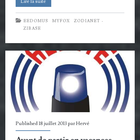
Retour
Lire la suite
sur
EEDOMUS
MYFOX
ZODIANET -
le
ZIBASE
salon
IBS
2013,
petit
compte
rendu
Published 18 juillet 2013 par
Hervé