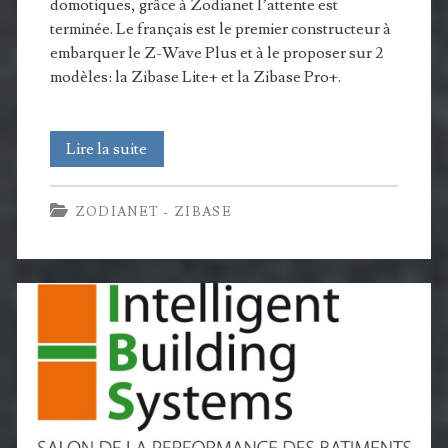
domotiques, grâce à Zodianet l’attente est
terminée. Le français est le premier constructeur à
embarquer le Z-Wave Plus et à le proposer sur 2
modèles: la Zibase Lite+ et la Zibase Pro+.
Nouvelles
Lire la suite
Zibases
ZODIANET - ZIBASE
:
Zodianet
propose
les
premières
box
compatibles