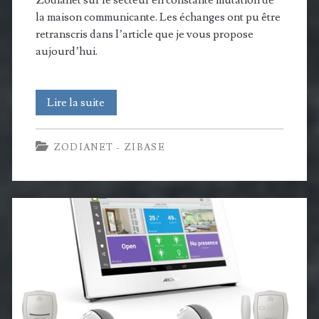
la maison communicante. Les échanges ont pu être
retranscris dans l’article que je vous propose
aujourd’hui.
Evolution
Lire la suite
de
ZODIANET - ZIBASE
la
domotique:
une
Zibase
en
cache
toujours