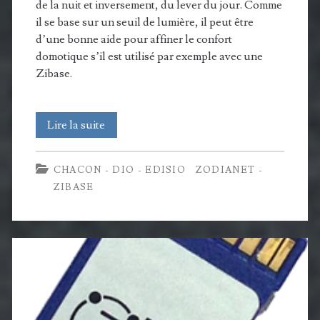
de la nuit et inversement, du lever du jour. Comme
il se base sur un seuil de lumière, il peut être
d’une bonne aide pour affiner le confort
domotique s’il est utilisé par exemple avec une
Zibase.
Utilisation
Lire la suite
de
CHACON - DIO - EDISIO
ZODIANET -
détecteur
ZIBASE
crépusculaire
Chacon
54783
avec
une