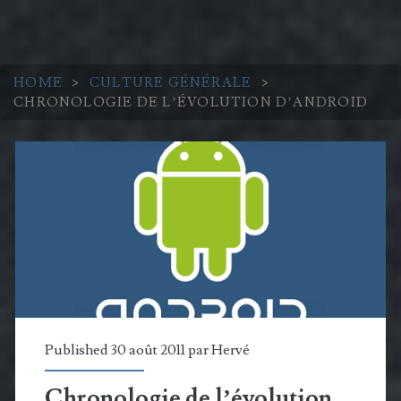
HOME
>
CULTURE GÉNÉRALE
>
CHRONOLOGIE DE L’ÉVOLUTION D’ANDROID
Published 30 août 2011 par
Hervé
Chronologie de l’évolution