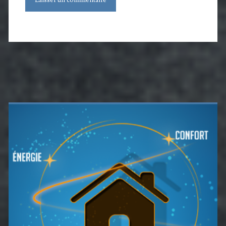
Barre
latérale
principale