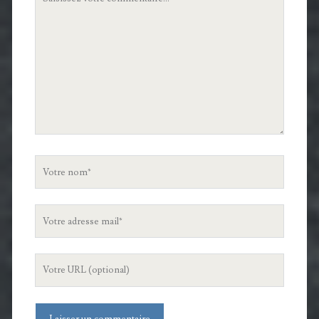
commentaire
Votre
nom
Votre
adresse
mail
L'URL
de
votre
site