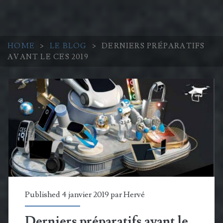
HOME
>
LE BLOG
>
DERNIERS PRÉPARATIFS
AVANT LE CES 2019
Published 4 janvier 2019 par
Hervé
Derniers préparatifs avant le