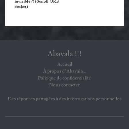
invisible ?! (Sonoff ORB
Socket)
Abavala !!!
Accueil
À propos d’Abavala…
Politique de confidentialité
Nous contacter
Des réponses partagées à des interrogations personnelles