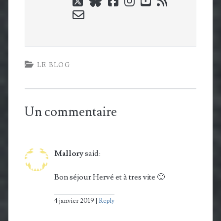
twitter
bluesky
facebook
instagram
youtube
rss
email-
form
LE BLOG
Un commentaire
Mallory
said:
Bon séjour Hervé et à tres vite 🙂
4 janvier 2019
Reply