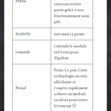
Ptitbic
enocean en fera
partie grâce à son
fonctionnement sans
pile.
fred60fr
non mais j y pense
j’attends le module
tomasxb
enOcean pour
Zipabox
Frein: Le prix. Cette
technologie est très
alléchante et
Freud
j’espère rapidement
acheter un module
ou deux pour tester
le concept 🙂