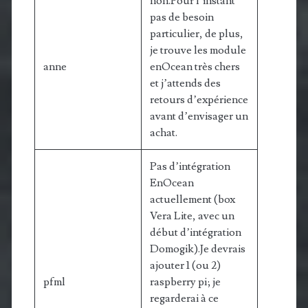
non.Pour l’instant
pas de besoin
particulier, de plus,
je trouve les module
anne
enOcean très chers
et j’attends des
retours d’expérience
avant d’envisager un
achat.
Pas d’intégration
EnOcean
actuellement (box
Vera Lite, avec un
début d’intégration
Domogik).Je devrais
ajouter 1 (ou 2)
pfml
raspberry pi; je
regarderai à ce