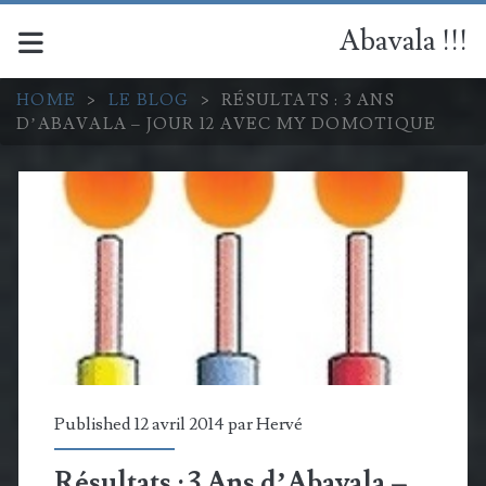
Abavala !!!
HOME
>
LE BLOG
>
RÉSULTATS : 3 ANS
D’ABAVALA – JOUR 12 AVEC MY DOMOTIQUE
Published 12 avril 2014 par
Hervé
Résultats : 3 Ans d’Abavala –