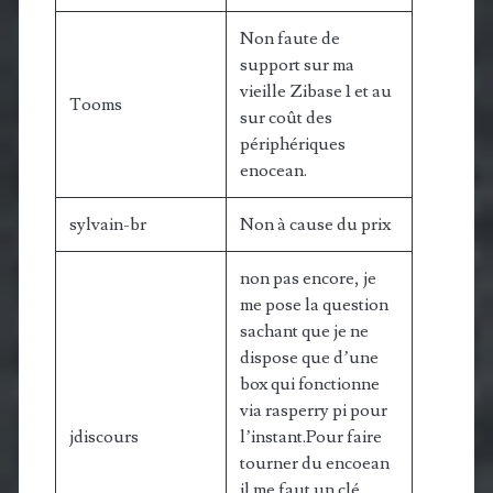
Non faute de
support sur ma
vieille Zibase 1 et au
Tooms
sur coût des
périphériques
enocean.
sylvain-br
Non à cause du prix
non pas encore, je
me pose la question
sachant que je ne
dispose que d’une
box qui fonctionne
via rasperry pi pour
jdiscours
l’instant.Pour faire
tourner du encoean
il me faut un clé