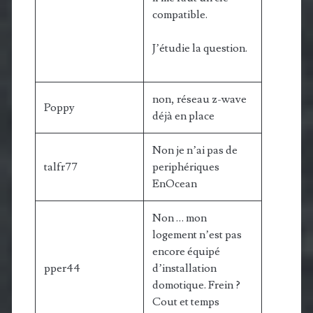
compatible.
J’étudie la question.
non, réseau z-wave
Poppy
déjà en place
Non je n’ai pas de
talfr77
periphériques
EnOcean
Non … mon
logement n’est pas
encore équipé
pper44
d’installation
domotique. Frein ?
Cout et temps