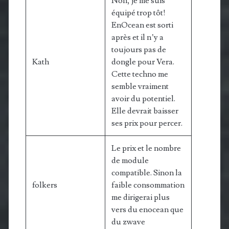
Non, je me suis
équipé trop tôt!
EnOcean est sorti
après et il n’y a
toujours pas de
Kath
dongle pour Vera.
Cette techno me
semble vraiment
avoir du potentiel.
Elle devrait baisser
ses prix pour percer.
Le prix et le nombre
de module
compatible. Sinon la
folkers
faible consommation
me dirigerai plus
vers du enocean que
du zwave