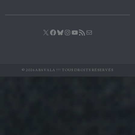
X
Facebook
Bluesky
Instagram
YouTube
Flux RSS
E-mail
© 2026 ABAVALA !!! TOUS DROITS RÉSERVÉS