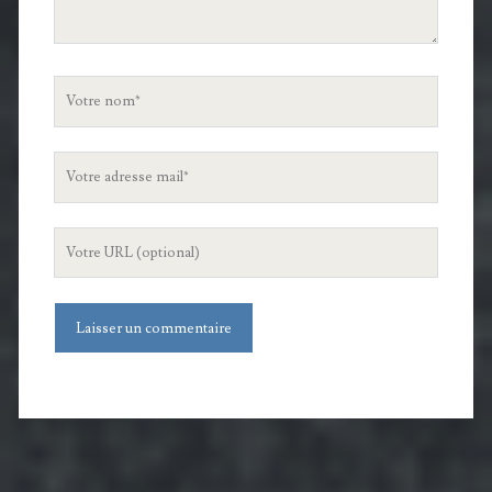
Votre
nom
Votre
adresse
mail
L'URL
de
votre
site