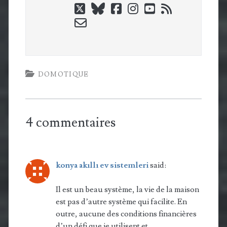
twitter
bluesky
facebook
instagram
youtube
rss
email-
form
DOMOTIQUE
4 commentaires
konya akıllı ev sistemleri
said:
Il est un beau système, la vie de la maison
est pas d’autre système qui facilite. En
outre, aucune des conditions financières
d’un défi que je utilisent et