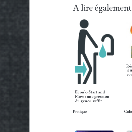
A lire également
Rés
d'A
av
Econ'o Start and
Flow : une pression
du genou suffit…
Pratique
Cult