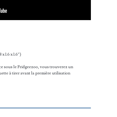
x 1.6 x 1.6″)
ice sous le Fridgeezoo, vous trouverez un
tte à tirer avant la première utilisation