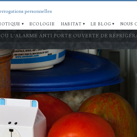
terrogations personnelles
OTIQUE
ECOLOGIE
HABITAT
LE BLOG
NOUS 
OU L’ALARME ANTI PORTE OUVERTE DE RÉFRIGÉ