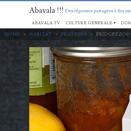
Abavala !!!
Des réponses partagées à des in
ABAVALA.TV
CULTURE GÉNÉRALE
DOM
HOME
>
HABITAT
>
PRATIQUE
>
FRIDGEEZOO 