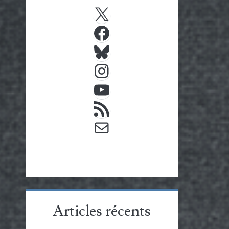
X
Facebook
Bluesky
Instagram
YouTube
Flux RSS
E-mail
Articles récents