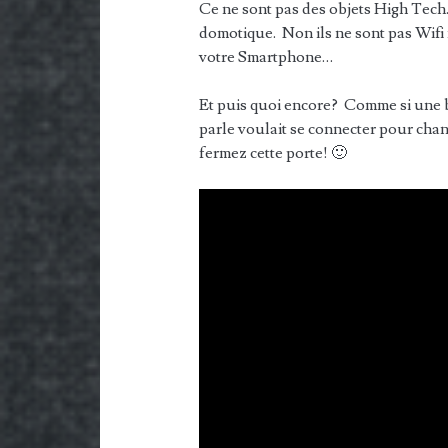
Ce ne sont pas des objets High Tech.
domotique. Non ils ne sont pas Wifi 
votre Smartphone…
Et puis quoi encore? Comme si une bo
parle voulait se connecter pour cha
fermez cette porte! 🙂