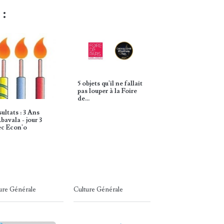
 :
5 objets qu'il ne fallait
pas louper à la Foire
de…
ultats : 3 Ans
bavala - jour 3
ec Econ'o
ure Générale
Culture Générale