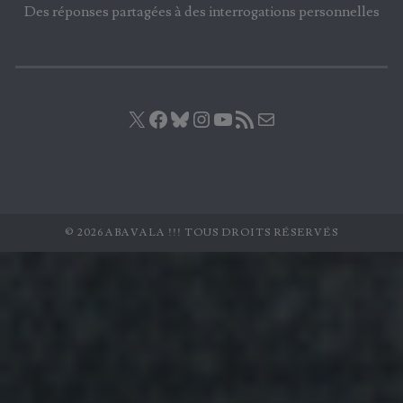
Des réponses partagées à des interrogations personnelles
X
Facebook
Bluesky
Instagram
YouTube
Flux RSS
E-mail
© 2026 ABAVALA !!! TOUS DROITS RÉSERVÉS