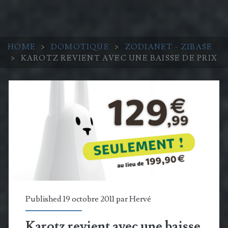
HOME
>
DOMOTIQUE
>
ZODIANET - ZIBASE
>
KAROTZ REVIENT AVEC UNE BAISSE DE PRIX
Published 19 octobre 2011 par
Hervé
Karotz revient avec une baisse