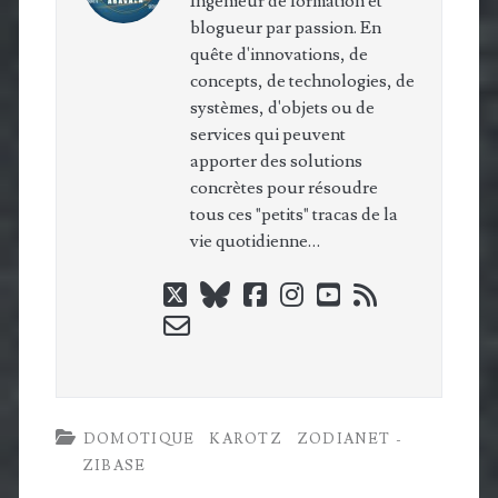
Ingénieur de formation et
blogueur par passion. En
quête d'innovations, de
concepts, de technologies, de
systèmes, d'objets ou de
services qui peuvent
apporter des solutions
concrètes pour résoudre
tous ces "petits" tracas de la
vie quotidienne…
twitter
bluesky
facebook
instagram
youtube
rss
email-
form
DOMOTIQUE
KAROTZ
ZODIANET -
ZIBASE