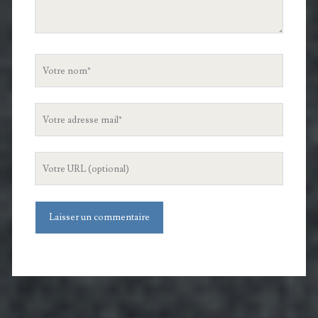
Votre
nom
Votre
adresse
mail
L'URL
de
votre
site